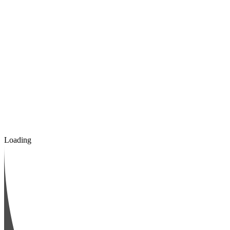
Loading