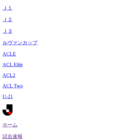
Ｊ１
Ｊ２
Ｊ３
ルヴァンカップ
ACLE
ACL Elite
ACL2
ACL Two
U-21
ホーム
試合速報