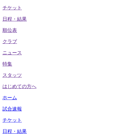
チケット
日程・結果
順位表
クラブ
ニュース
特集
スタッツ
はじめての方へ
ホーム
試合速報
チケット
日程・結果