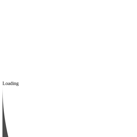
Loading