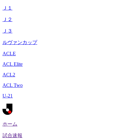
Ｊ１
Ｊ２
Ｊ３
ルヴァンカップ
ACLE
ACL Elite
ACL2
ACL Two
U-21
ホーム
試合速報