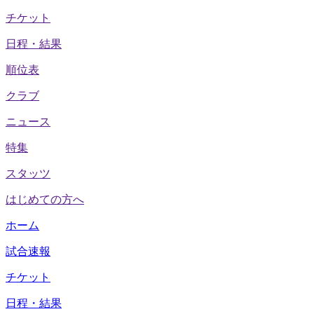
チケット
日程・結果
順位表
クラブ
ニュース
特集
スタッツ
はじめての方へ
ホーム
試合速報
チケット
日程・結果