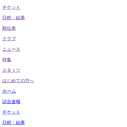
チケット
日程・結果
順位表
クラブ
ニュース
特集
スタッツ
はじめての方へ
ホーム
試合速報
チケット
日程・結果