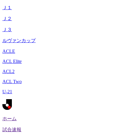
Ｊ１
Ｊ２
Ｊ３
ルヴァンカップ
ACLE
ACL Elite
ACL2
ACL Two
U-21
ホーム
試合速報