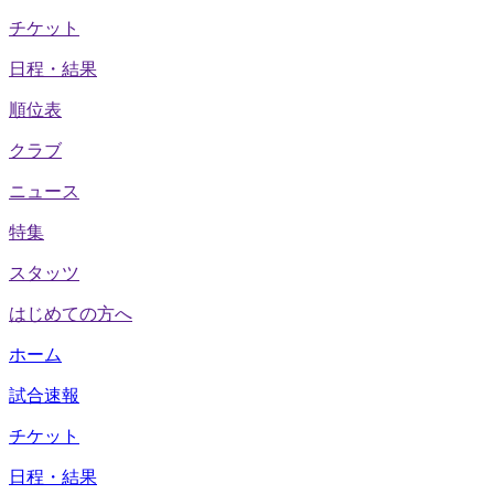
チケット
日程・結果
順位表
クラブ
ニュース
特集
スタッツ
はじめての方へ
ホーム
試合速報
チケット
日程・結果