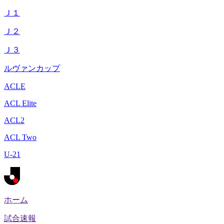
Ｊ１
Ｊ２
Ｊ３
ルヴァンカップ
ACLE
ACL Elite
ACL2
ACL Two
U-21
ホーム
試合速報