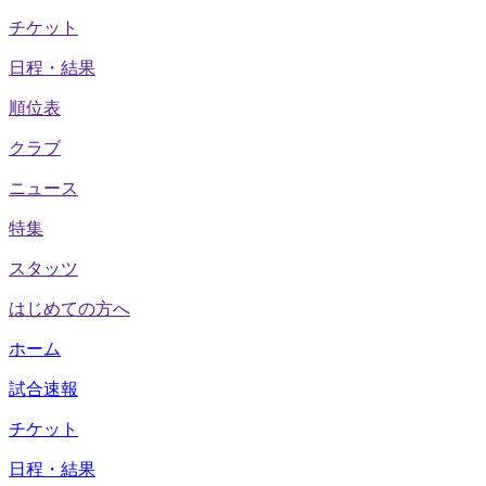
チケット
日程・結果
順位表
クラブ
ニュース
特集
スタッツ
はじめての方へ
ホーム
試合速報
チケット
日程・結果