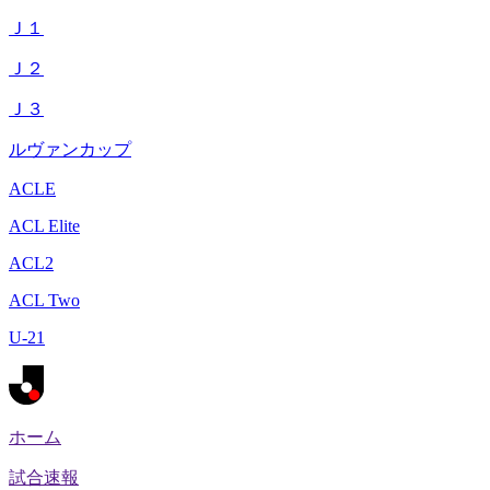
Ｊ１
Ｊ２
Ｊ３
ルヴァンカップ
ACLE
ACL Elite
ACL2
ACL Two
U-21
ホーム
試合速報