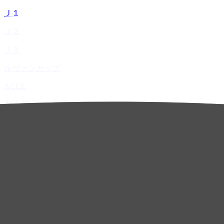
Ｊ１
Ｊ２
Ｊ３
ルヴァンカップ
ACLE
ACL Elite
ACL2
ACL Two
U-21
ホーム
試合速報