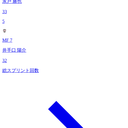
永戸 勝也
33
5
MF 7
井手口 陽介
32
総スプリント回数