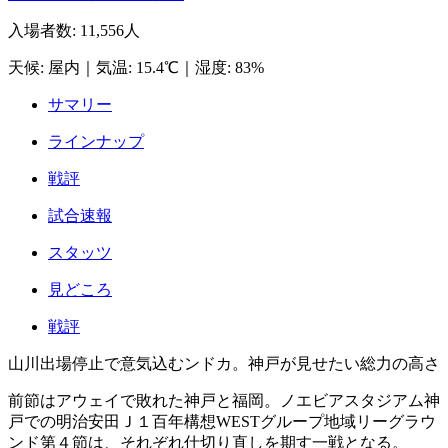
入場者数
:
11,556人
天候
:
屋内
｜
気温
:
15.4℃
｜
湿度
:
83%
サマリー
ラインナップ
戦評
試合速報
スタッツ
見どころ
戦評
山川出場停止で意気込むンドカ。神戸が見せたい総力の高さ
前節はアウェイで敗れた神戸と福岡。ノエビアスタジアム神
戸での明治安田Ｊ１百年構想WESTグループ地域リーグラウ
ンド第４節は、それぞれ仕切り直しを期す一戦となる。