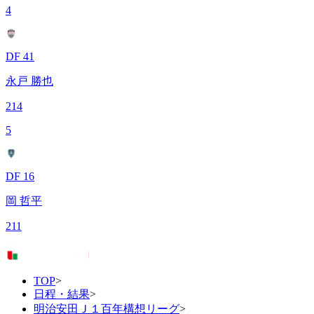
4
DF 41
永戸 勝也
214
5
DF 16
岡 哲平
211
TOP
>
日程・結果
>
明治安田Ｊ１百年構想リーグ
>