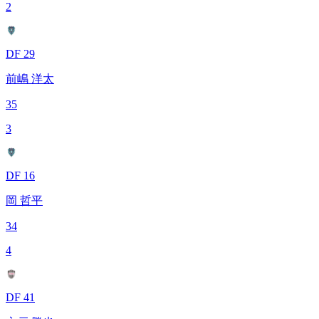
2
DF 29
前嶋 洋太
35
3
DF 16
岡 哲平
34
4
DF 41