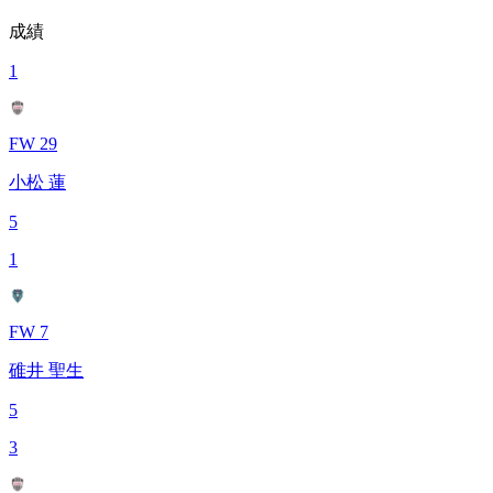
成績
1
FW 29
小松 蓮
5
1
FW 7
碓井 聖生
5
3