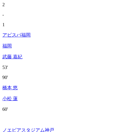
2
-
1
アビスパ福岡
福岡
武藤 嘉紀
53'
90'
橋本 悠
小松 蓮
60'
ノエビアスタジアム神戸