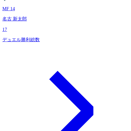
MF 14
名古 新太郎
17
デュエル勝利総数