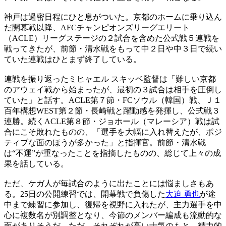
神戸は過密日程にひと息がついた。京都のホームに乗り込ん
だ開幕戦以降、AFCチャンピオンズリーグエリート
（ACLE）リーグステージの２試合を含めた公式戦５連戦を
戦ってきたが、前節・清水戦をもって中２日や中３日で続い
ていた連戦はひとまず終了している。
連戦を振り返ったミヒャエル スキッベ監督は「難しい京都
のアウェイ戦から始まったが、最初の３試合は相手を圧倒し
ていた」と話す。ACLE第７節・FCソウル（韓国）戦、Ｊ１
百年構想WEST第２節・長崎戦と躍動感を発揮し、公式戦３
連勝。続くACLE第８節・ジョホール（マレーシア）戦は試
合にこそ敗れたものの、「選手を大幅に入れ替えたが、ポジ
ティブな面のほうが多かった」と指揮官。前節・清水戦
は“不運”が重なったことを指摘したものの、総じて上々の成
果を話している。
ただ、ケガ人が毎試合のように出たことには悩ましさもあ
る。25日の公開練習では、開幕戦で負傷した
大迫 勇也
が途
中まで練習に参加し、復帰を視野に入れたが、主力選手を中
心に複数名が別調整となり、今節のメンバー編成も流動的な
面がありそうだ。ただ、それぞれが高い士気のもと、精力的