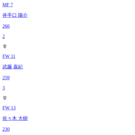
MF 7
井手口 陽介
266
2
FW 11
武藤 嘉紀
259
3
FW 13
佐々木 大樹
230