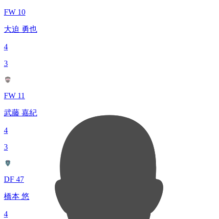
FW 10
大迫 勇也
4
3
FW 11
武藤 嘉紀
4
3
DF 47
橋本 悠
4