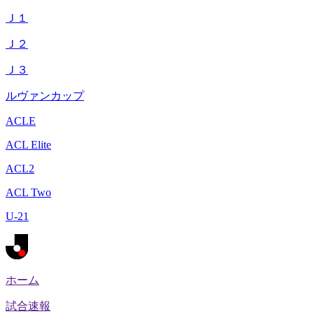
Ｊ１
Ｊ２
Ｊ３
ルヴァンカップ
ACLE
ACL Elite
ACL2
ACL Two
U-21
ホーム
試合速報