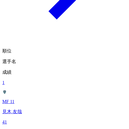
順位
選手名
成績
1
MF 11
見木 友哉
41