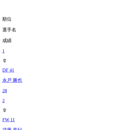
順位
選手名
成績
1
DF 41
永戸 勝也
28
2
FW 11
武藤 嘉紀