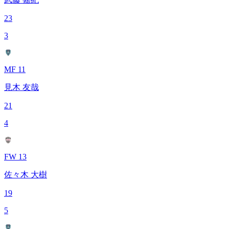
23
3
MF 11
見木 友哉
21
4
FW 13
佐々木 大樹
19
5