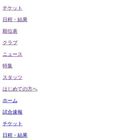
チケット
日程・結果
順位表
クラブ
ニュース
特集
スタッツ
はじめての方へ
ホーム
試合速報
チケット
日程・結果