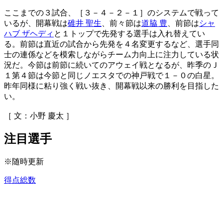
ここまでの３試合、［３－４－２－１］のシステムで戦って
いるが、開幕戦は
碓井 聖生
、前々節は
道脇 豊
、前節は
シャ
ハブ ザヘディ
と１トップで先発する選手は入れ替えてい
る。前節は直近の試合から先発を４名変更するなど、選手同
士の連係などを模索しながらチーム力向上に注力している状
況だ。今節は前節に続いてのアウェイ戦となるが、昨季のＪ
１第４節は今節と同じノエスタでの神戸戦で１－０の白星。
昨年同様に粘り強く戦い抜き、開幕戦以来の勝利を目指した
い。
［ 文：小野 慶太 ］
注目選手
※随時更新
得点総数