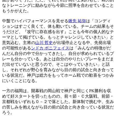
なトレーニングに励みながら今節に照準を合わせていること
もうかがえた。
中盤でハイパフォーマンスを見せる
鍬先 祐弥
は「コンディ
ションはすごく良くて、体も動いている。チームの結果もそ
うだけど、『攻守に存在感を出す』ことも今年の個人的なテ
ーマとして掲げている。もっとチャレンジしていきたい」と
意気込む。主将の
山川 哲史
が出場停止となる中、先発出場
の可能性がある
ンドカ ボニフェイス
は「みんなの特徴がだ
んだん自分の中で分かってきたし、自分が求められているプ
レーも分かっている。あとは自分のやりたいプレーをまだま
だ出せていないと思うので、そこはやっていきたい」と話
し、それぞれが野心を育みながら目の前の試合と向き合って
いる状況だ。神戸は総力をもってホーム戦での歓喜をつかみ
にいくことになる。
一方の福岡は、開幕戦の岡山戦で神戸と同じくPK勝利を収
めて好スタートを切ったものの、前々節・Ｃ大阪戦、前節・
京都戦をいずれも０－２で落とした。新体制で挑む中、生み
の苦しみを抱えながら目の前の試合と向き合っている状況だ
ろう。