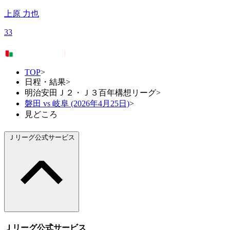
上原 力也
33
TOP
>
日程・結果
>
明治安田Ｊ２・Ｊ３百年構想リーグ
>
磐田 vs 岐阜 (2026年4月25日)
>
見どころ
Ｊリーグ公式サービス
Ｊリーグ公式サービス