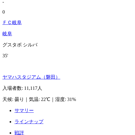
-
0
ＦＣ岐阜
岐阜
グスタボ シルバ
35'
ヤマハスタジアム（磐田）
入場者数
:
11,117人
天候
:
曇り
｜
気温
:
22℃
｜
湿度
:
31%
サマリー
ラインナップ
戦評