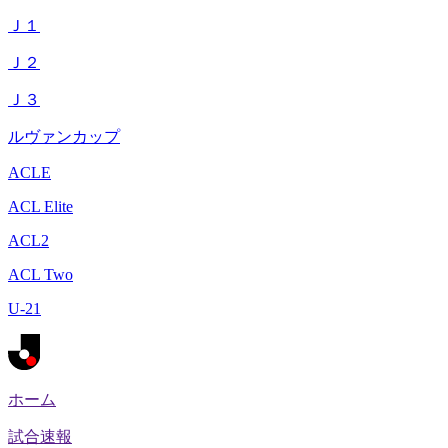
Ｊ１
Ｊ２
Ｊ３
ルヴァンカップ
ACLE
ACL Elite
ACL2
ACL Two
U-21
ホーム
試合速報