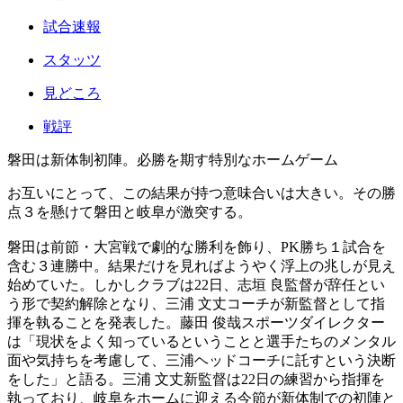
試合速報
スタッツ
見どころ
戦評
磐田は新体制初陣。必勝を期す特別なホームゲーム
お互いにとって、この結果が持つ意味合いは大きい。その勝
点３を懸けて磐田と岐阜が激突する。
磐田は前節・大宮戦で劇的な勝利を飾り、PK勝ち１試合を
含む３連勝中。結果だけを見ればようやく浮上の兆しが見え
始めていた。しかしクラブは22日、志垣 良監督が辞任とい
う形で契約解除となり、三浦 文丈コーチが新監督として指
揮を執ることを発表した。藤田 俊哉スポーツダイレクター
は「現状をよく知っているということと選手たちのメンタル
面や気持ちを考慮して、三浦ヘッドコーチに託すという決断
をした」と語る。三浦 文丈新監督は22日の練習から指揮を
執っており、岐阜をホームに迎える今節が新体制での初陣と