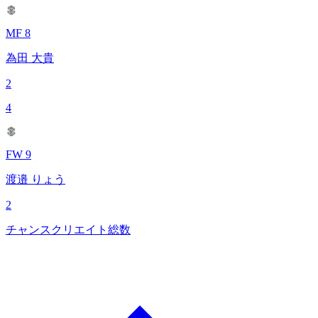
MF 8
為田 大貴
2
4
FW 9
渡邉 りょう
2
チャンスクリエイト総数