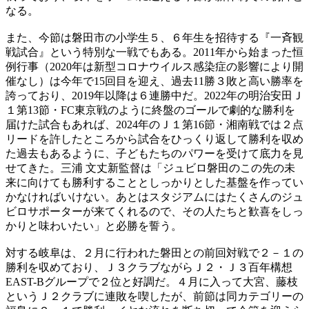
なる。
また、今節は磐田市の小学生５、６年生を招待する『一斉観
戦試合』という特別な一戦でもある。2011年から始まった恒
例行事（2020年は新型コロナウイルス感染症の影響により開
催なし）は今年で15回目を迎え、過去11勝３敗と高い勝率を
誇っており、2019年以降は６連勝中だ。2022年の明治安田Ｊ
１第13節・FC東京戦のように終盤のゴールで劇的な勝利を
届けた試合もあれば、2024年のＪ１第16節・湘南戦では２点
リードを許したところから試合をひっくり返して勝利を収め
た過去もあるように、子どもたちのパワーを受けて底力を見
せてきた。三浦 文丈新監督は「ジュビロ磐田のこの先の未
来に向けても勝利することとしっかりとした基盤を作ってい
かなければいけない。あとはスタジアムにはたくさんのジュ
ビロサポーターが来てくれるので、その人たちと歓喜をしっ
かりと味わいたい」と必勝を誓う。
対する岐阜は、２月に行われた磐田との前回対戦で２－１の
勝利を収めており、Ｊ３クラブながらＪ２・Ｊ３百年構想
EAST-Bグループで２位と好調だ。４月に入って大宮、藤枝
というＪ２クラブに連敗を喫したが、前節は同カテゴリーの