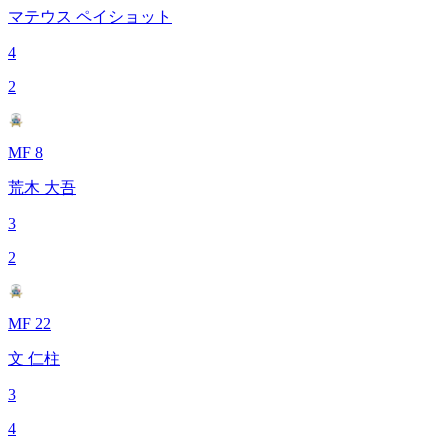
マテウス ペイショット
4
2
MF 8
荒木 大吾
3
2
MF 22
文 仁柱
3
4