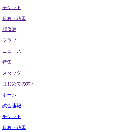
チケット
日程・結果
順位表
クラブ
ニュース
特集
スタッツ
はじめての方へ
ホーム
試合速報
チケット
日程・結果