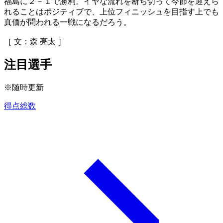
福島に２－１で勝利。イヤな流れを断ち切って今節を迎えら
れることはポジティブで、上位フィニッシュを目指す上でも
真価が問われる一戦になるだろう。
［ 文：森 亮太 ］
注目選手
※随時更新
得点総数