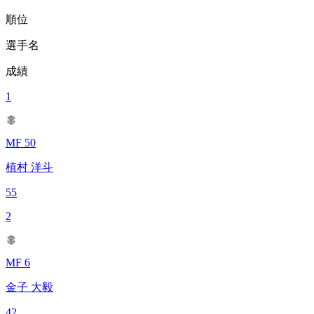
順位
選手名
成績
1
MF 50
植村 洋斗
55
2
MF 6
金子 大毅
42