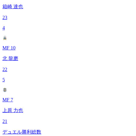
箱崎 達也
23
4
MF 10
北 龍磨
22
5
MF 7
上原 力也
21
デュエル勝利総数