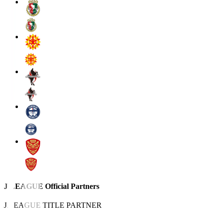
J.LEAGUE Official Partners
J.LEAGUE TITLE PARTNER