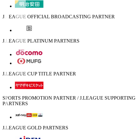
J.LEAGUE OFFICIAL BROADCASTING PARTNER
J.LEAGUE PLATINUM PARTNERS
J.LEAGUE CUP TITLE PARTNER
SPORTS PROMOTION PARTNER / J.LEAGUE SUPPORTING
PARTNERS
J.LEAGUE GOLD PARTNERS