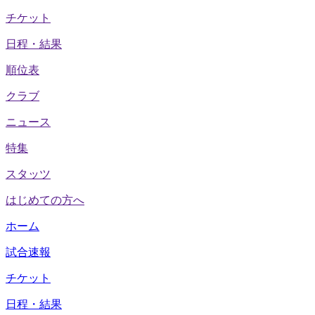
チケット
日程・結果
順位表
クラブ
ニュース
特集
スタッツ
はじめての方へ
ホーム
試合速報
チケット
日程・結果