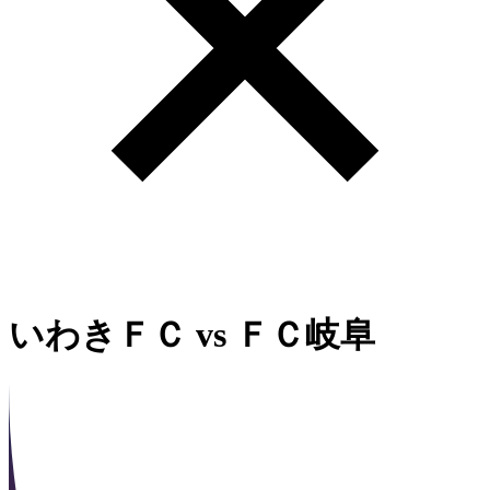
いわきＦＣ
vs
ＦＣ岐阜