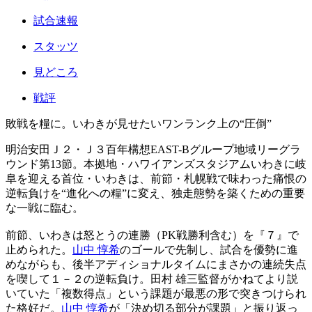
試合速報
スタッツ
見どころ
戦評
敗戦を糧に。いわきが見せたいワンランク上の“圧倒”
明治安田Ｊ２・Ｊ３百年構想EAST-Bグループ地域リーグラ
ウンド第13節。本拠地・ハワイアンズスタジアムいわきに岐
阜を迎える首位・いわきは、前節・札幌戦で味わった痛恨の
逆転負けを“進化への糧”に変え、独走態勢を築くための重要
な一戦に臨む。
前節、いわきは怒とうの連勝（PK戦勝利含む）を『７』で
止められた。
山中 惇希
のゴールで先制し、試合を優勢に進
めながらも、後半アディショナルタイムにまさかの連続失点
を喫して１－２の逆転負け。田村 雄三監督がかねてより説
いていた「複数得点」という課題が最悪の形で突きつけられ
た格好だ。
山中 惇希
が「決め切る部分が課題」と振り返っ