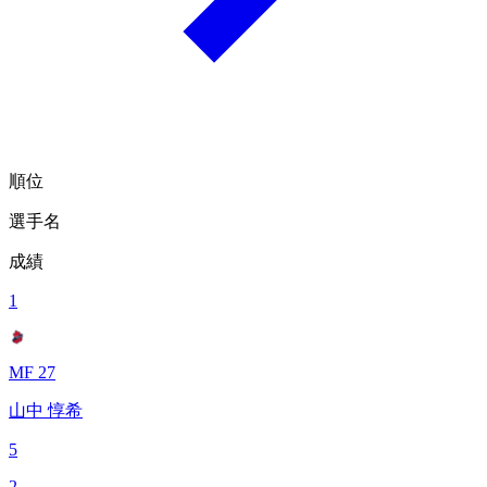
順位
選手名
成績
1
MF 27
山中 惇希
5
2