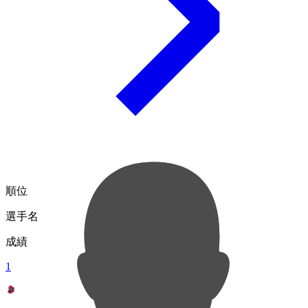
順位
選手名
成績
1