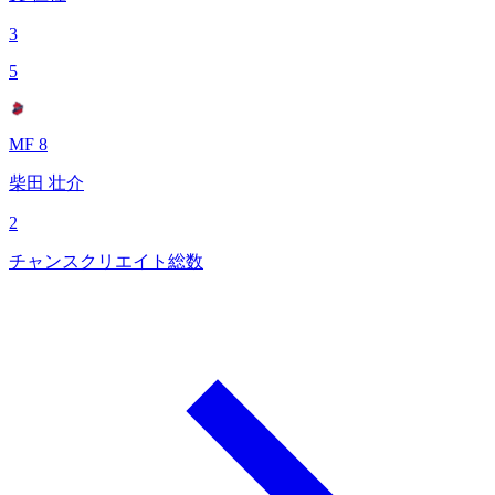
3
5
MF 8
柴田 壮介
2
チャンスクリエイト総数