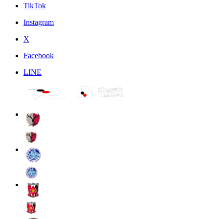
TikTok
Instagram
X
Facebook
LINE