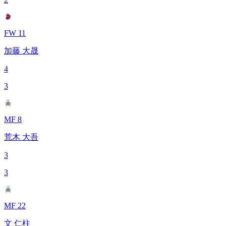
FW 11
加藤 大晟
4
3
MF 8
荒木 大吾
3
3
MF 22
文 仁柱