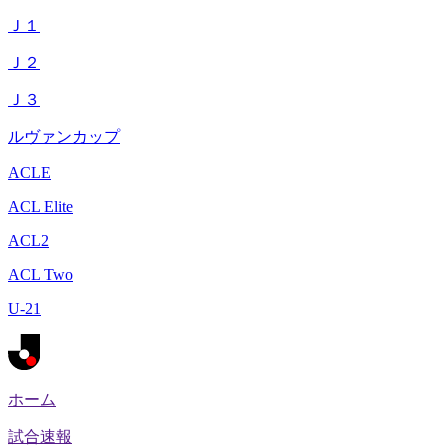
Ｊ１
Ｊ２
Ｊ３
ルヴァンカップ
ACLE
ACL Elite
ACL2
ACL Two
U-21
ホーム
試合速報