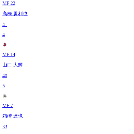
MF 22
高橋 勇利也
41
4
MF 14
山口 大輝
40
5
MF 7
箱崎 達也
33