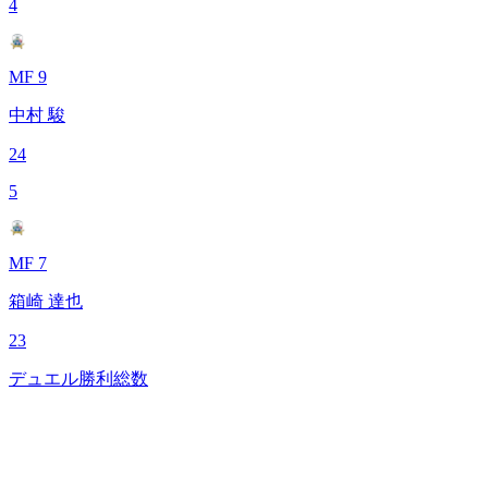
4
MF 9
中村 駿
24
5
MF 7
箱崎 達也
23
デュエル勝利総数