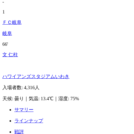
-
1
ＦＣ岐阜
岐阜
66'
文 仁柱
ハワイアンズスタジアムいわき
入場者数
:
4,316人
天候
:
曇り
｜
気温
:
13.4℃
｜
湿度
:
75%
サマリー
ラインナップ
戦評