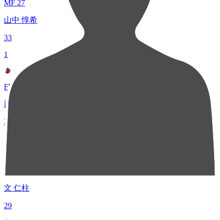
MF 27
山中 惇希
33
1
FW 10
西谷 亮
33
3
MF 22
文 仁柱
29