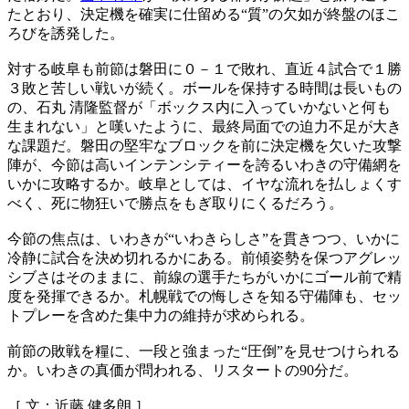
たとおり、決定機を確実に仕留める“質”の欠如が終盤のほこ
ろびを誘発した。
対する岐阜も前節は磐田に０－１で敗れ、直近４試合で１勝
３敗と苦しい戦いが続く。ボールを保持する時間は長いもの
の、石丸 清隆監督が「ボックス内に入っていかないと何も
生まれない」と嘆いたように、最終局面での迫力不足が大き
な課題だ。磐田の堅牢なブロックを前に決定機を欠いた攻撃
陣が、今節は高いインテンシティーを誇るいわきの守備網を
いかに攻略するか。岐阜としては、イヤな流れを払しょくす
べく、死に物狂いで勝点をもぎ取りにくるだろう。
今節の焦点は、いわきが“いわきらしさ”を貫きつつ、いかに
冷静に試合を決め切れるかにある。前傾姿勢を保つアグレッ
シブさはそのままに、前線の選手たちがいかにゴール前で精
度を発揮できるか。札幌戦での悔しさを知る守備陣も、セッ
トプレーを含めた集中力の維持が求められる。
前節の敗戦を糧に、一段と強まった“圧倒”を見せつけられる
か。いわきの真価が問われる、リスタートの90分だ。
［ 文：近藤 健多朗 ］