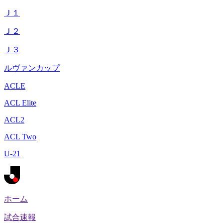
Ｊ１
Ｊ２
Ｊ３
ルヴァンカップ
ACLE
ACL Elite
ACL2
ACL Two
U-21
ホーム
試合速報