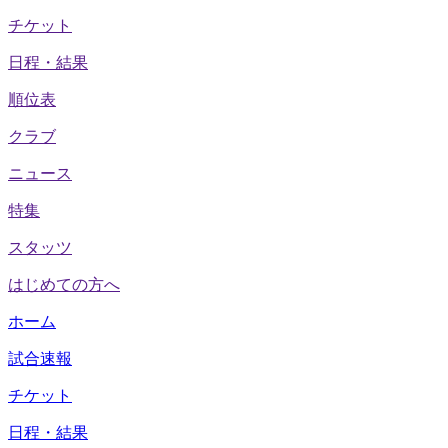
チケット
日程・結果
順位表
クラブ
ニュース
特集
スタッツ
はじめての方へ
ホーム
試合速報
チケット
日程・結果