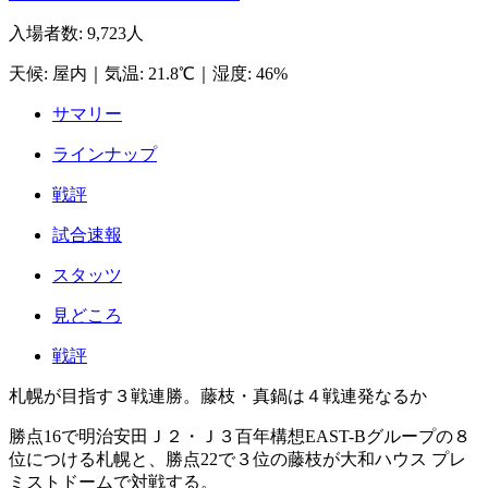
入場者数
:
9,723人
天候
:
屋内
｜
気温
:
21.8℃
｜
湿度
:
46%
サマリー
ラインナップ
戦評
試合速報
スタッツ
見どころ
戦評
札幌が目指す３戦連勝。藤枝・真鍋は４戦連発なるか
勝点16で明治安田Ｊ２・Ｊ３百年構想EAST-Bグループの８
位につける札幌と、勝点22で３位の藤枝が大和ハウス プレ
ミストドームで対戦する。