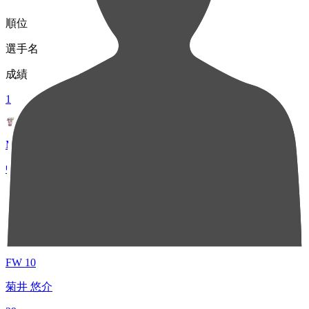
順位
選手名
成績
1
MF 13
中村 優斗
38
2
FW 10
菊井 悠介