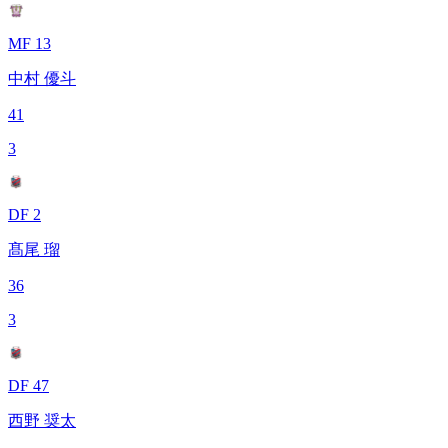
MF 13
中村 優斗
41
3
DF 2
髙尾 瑠
36
3
DF 47
西野 奨太