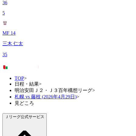
36
5
MF 14
三木 仁太
35
TOP
>
日程・結果
>
明治安田Ｊ２・Ｊ３百年構想リーグ
>
札幌 vs 藤枝 (2026年4月29日)
>
見どころ
Ｊリーグ公式サービス