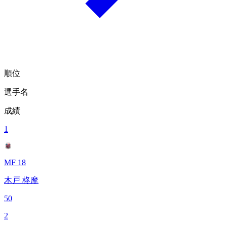
順位
選手名
成績
1
MF 18
木戸 柊摩
50
2