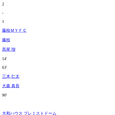
2
-
1
藤枝ＭＹＦＣ
藤枝
髙尾 瑠
14'
63'
三木 仁太
大森 真吾
90'
大和ハウス プレミストドーム