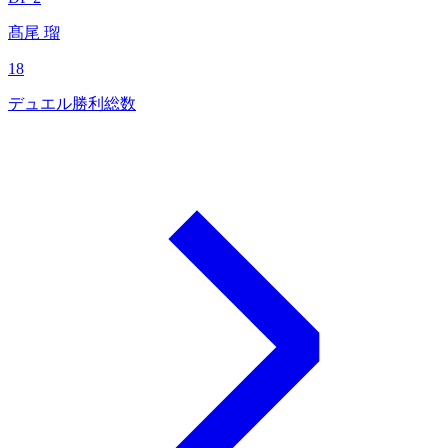
髙尾 瑠
18
デュエル勝利総数