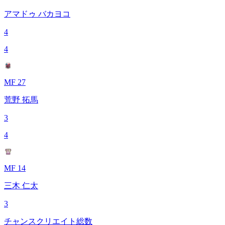
アマドゥ バカヨコ
4
4
MF 27
荒野 拓馬
3
4
MF 14
三木 仁太
3
チャンスクリエイト総数