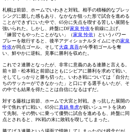
札幌は前節、ホームでいわきと対戦。相手の積極的なプレッ
シングに臆した感もあり、なかなか狙った形で試合を進める
ことができずにいた中で、65分に失点を喫する苦しい展開を
強いられた。しかし、終盤にDF
家泉 怜依
を前線に上げ、
「練習でもやったことがない」（
家泉 怜依
）というパワー
プレーを敢行すると、後半アディショナルタイムにその
家泉
怜依
が同点ゴール、そして
大森 真吾
が今季初ゴールを奪
い、鮮やかに逆転。見事に勝利を収めた。
これで２連勝となったが、非常に意義のある連勝と言える。
前々節・松本戦と前節はともにシビアに勝利を求めて戦い、
そしてしっかりと勝ち切った。いわき戦については「自分た
ちのサッカーができなかった」と口にする選手もいたが、そ
の中でも結果を得たことは自信になるはずだ。
対する藤枝は前節、ホームで大宮と対戦。きっ抗した展開の
中で焦れずに戦い、65分に
真鍋 隼虎
が鋭いシュートを決め
て先制。その勢いに乗って優勢に試合を進めるも、終盤に同
点とされると、PK戦の末に敗戦を喫してしまった。
勝てば３連勝という場面で惜敗してしまったのは残念だが、