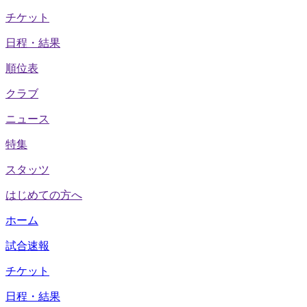
チケット
日程・結果
順位表
クラブ
ニュース
特集
スタッツ
はじめての方へ
ホーム
試合速報
チケット
日程・結果