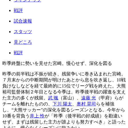
戦評
試合速報
スタッツ
見どころ
戦評
昨季終盤に勢いを見せた宮崎。慢心せず、深化を図る
昨季の前半戦は不振が続き、残留争いに巻き込まれた宮崎。
７月末からの中断期間が明けたあとから息を吹き返し、10戦
負けなしなどを経て最終的に15位でリーグ戦を終えた。大熊
裕司監督体制２年目となる今季は、昨季後半戦の躍進を支え
た主力の多くが残留。
武 颯
（富山）、
遠藤 光
（甲府）らが
チームを離れたものの、
下川 陽太
、
奥村 晃司
らを補強
し、“大熊サッカー”の深化を図るシーズンとなる。今年から
10番を背負う
井上 怜
が「昨季（後半戦の好成績）を勘違い
せず、まずは残留した主力が誰よりも努力すべき」と語った
ように、慢心なくシーズンに臨みたい。