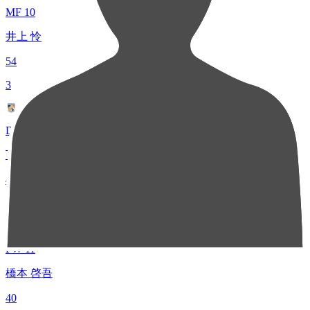
MF 10
井上 怜
54
3
DF 39
下川 陽太
48
4
FW 11
橋本 啓吾
40