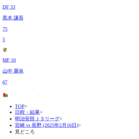
DF 33
黒木 謙吾
75
5
MF 10
山中 麗央
67
TOP
>
日程・結果
>
明治安田Ｊ３リーグ
>
宮崎 vs 長野 (2025年2月16日)
>
見どころ