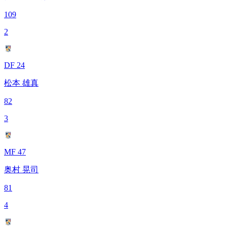
109
2
DF 24
松本 雄真
82
3
MF 47
奥村 晃司
81
4