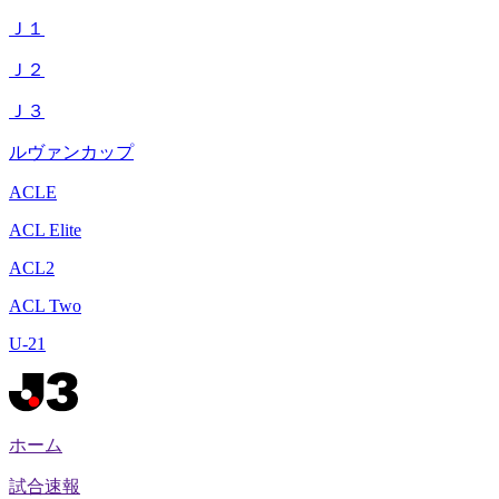
Ｊ１
Ｊ２
Ｊ３
ルヴァンカップ
ACLE
ACL Elite
ACL2
ACL Two
U-21
ホーム
試合速報