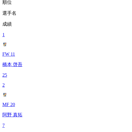
順位
選手名
成績
1
FW 11
橋本 啓吾
25
2
MF 20
阿野 真拓
7