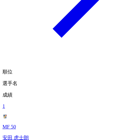
順位
選手名
成績
1
MF 50
安田 虎士朗