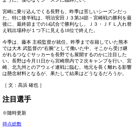
宮崎に乗り込んでくる長野も、昨季は苦しいシーズンだっ
た。特に後半戦は、明治安田Ｊ３第24節・宮崎戦の勝利を最
後に、最終節までの14試合で勝利なし。Ｊ３・ＪＦＬ入れ替
え戦出場枠が１つ下に見える18位で終えた。
今季は、藤本 主税監督が就任。昨季まで在籍していた熊本
では大木 武監督の“右腕”として働いた中、そこから受け継
がれるつなぐサッカーを長野でも展開するのかに注目した
い。長野は今月11日から宮崎県内で２次キャンプを行い、宮
崎、北九州とのアウェイ連戦に臨む。地元を長く離れる影響
は懸念材料となるが、果たして結果はどうなるだろうか。
［ 文：高浜 確也 ］
注目選手
※随時更新
得点総数