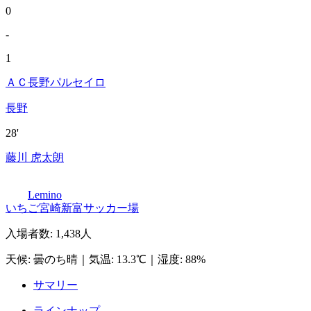
0
-
1
ＡＣ長野パルセイロ
長野
28'
藤川 虎太朗
Lemino
いちご宮崎新富サッカー場
入場者数
:
1,438人
天候
:
曇のち晴
｜
気温
:
13.3℃
｜
湿度
:
88%
サマリー
ラインナップ