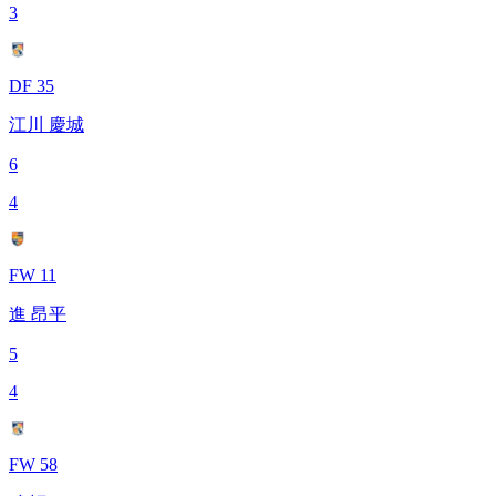
3
DF 35
江川 慶城
6
4
FW 11
進 昂平
5
4
FW 58