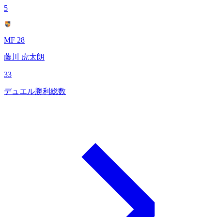
5
MF 28
藤川 虎太朗
33
デュエル勝利総数