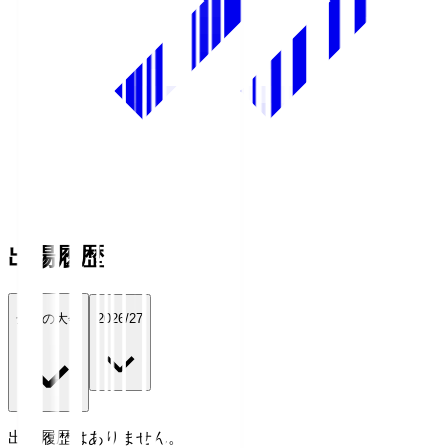
出場履歴
全ての大会
2026/27
出場履歴はありません。