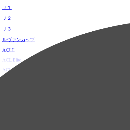
Ｊ１
Ｊ２
Ｊ３
ルヴァンカップ
ACLE
ACL Elite
ACL2
ACL Two
U-21
ホーム
試合速報