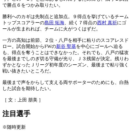
で勝点６をつかみ取りたい。
勝利へのカギは先制点と追加点。９得点を挙げているチーム
トップスコアラーの
島田 拓海
、続く７得点の
西村 真祈
にゴ
ールが生まれれば、チームに火がつくはずだ。
一方の高知は前節、２位・八戸を相手に粘りのスコアレスド
ロー。試合開始からFWの
新谷 聖基
を中心にゴールへ迫る
も、得点を奪うことはできなかった。それでも、八戸の猛攻
を最後までしのぎ切る守備が光り、Ｊ３残留が決定。残りわ
ずかとなったＪリーグ初年度のシーズン、最後まで粘り強く
戦い抜きたいところだ。
最後まで声をからして支える両サポーターのためにも、白熱
した試合を期待したい。
［ 文：上田 朋美 ］
注目選手
※随時更新