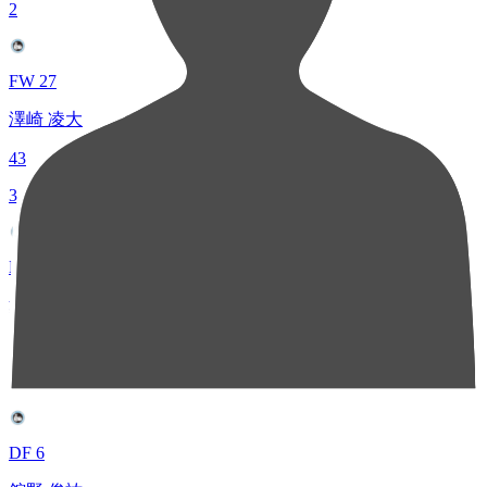
2
FW 27
澤崎 凌大
43
3
MF 19
増田 隼司
42
4
DF 6