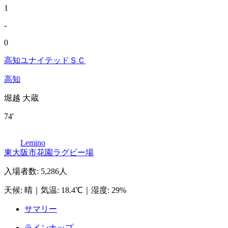
1
-
0
高知ユナイテッドＳＣ
高知
堀越 大蔵
74'
Lemino
東大阪市花園ラグビー場
入場者数
:
5,286人
天候
:
晴
｜
気温
:
18.4℃
｜
湿度
:
29%
サマリー
ラインナップ