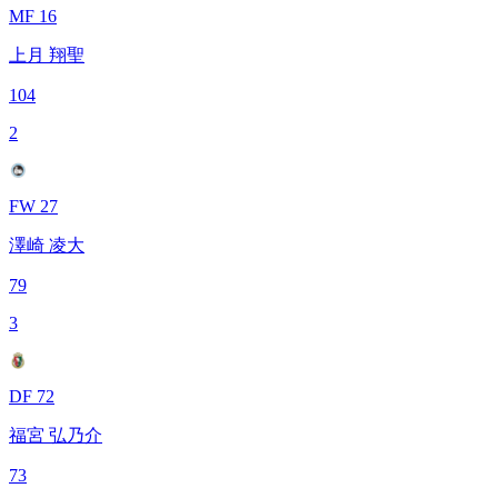
MF 16
上月 翔聖
104
2
FW 27
澤崎 凌大
79
3
DF 72
福宮 弘乃介
73