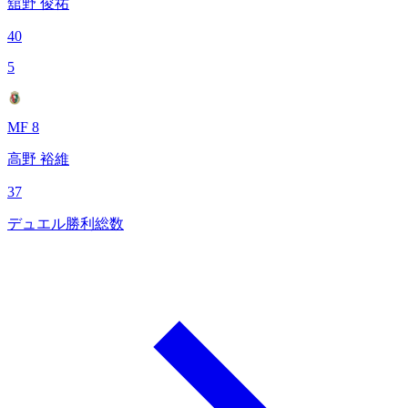
舘野 俊祐
40
5
MF 8
高野 裕維
37
デュエル勝利総数