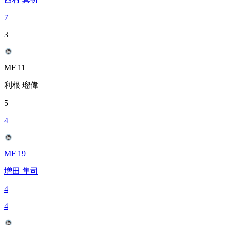
7
3
MF 11
利根 瑠偉
5
4
MF 19
増田 隼司
4
4