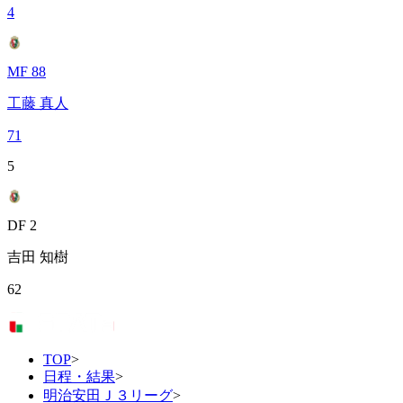
4
MF 88
工藤 真人
71
5
DF 2
吉田 知樹
62
TOP
>
日程・結果
>
明治安田Ｊ３リーグ
>