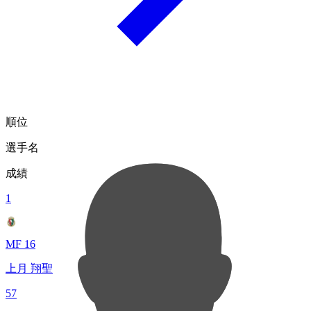
順位
選手名
成績
1
MF 16
上月 翔聖
57