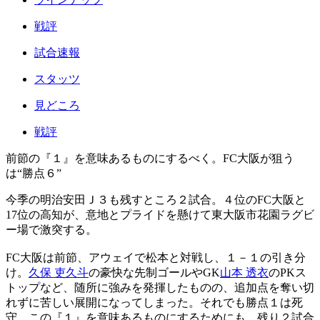
戦評
試合速報
スタッツ
見どころ
戦評
前節の『１』を意味あるものにするべく。FC大阪が狙う
は“勝点６”
今季の明治安田Ｊ３も残すところ２試合。４位のFC大阪と
17位の高知が、意地とプライドを懸けて東大阪市花園ラグビ
ー場で激突する。
FC大阪は前節、アウェイで松本と対戦し、１－１の引き分
け。
久保 吏久斗
の豪快な先制ゴールやGK
山本 透衣
のPKス
トップなど、随所に強みを発揮したものの、追加点を奪い切
れずに苦しい展開になってしまった。それでも勝点１は死
守。この『１』を意味あるものにするためにも、残り２試合