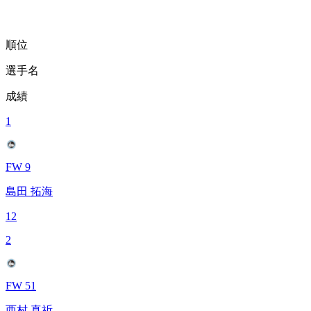
順位
選手名
成績
1
FW 9
島田 拓海
12
2
FW 51
西村 真祈