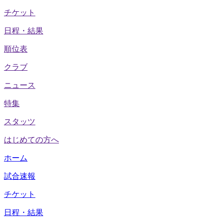
チケット
日程・結果
順位表
クラブ
ニュース
特集
スタッツ
はじめての方へ
ホーム
試合速報
チケット
日程・結果