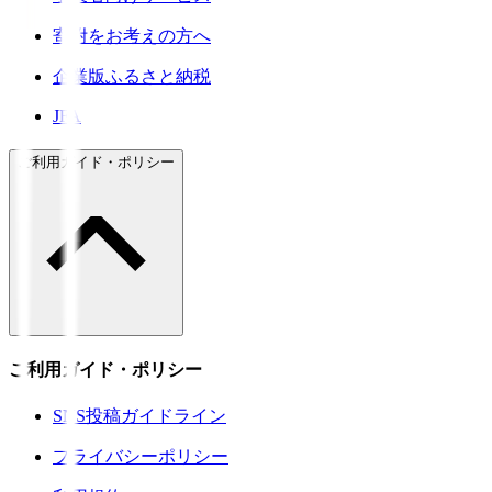
寄附をお考えの方へ
企業版ふるさと納税
JFA
ご利用ガイド・ポリシー
ご利用ガイド・ポリシー
SNS投稿ガイドライン
プライバシーポリシー