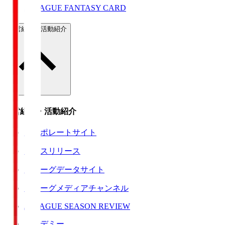
J.LEAGUE FANTASY CARD
運営組織・活動紹介
運営組織・活動紹介
コーポレートサイト
プレスリリース
Ｊリーグデータサイト
Ｊリーグメディアチャンネル
J.LEAGUE SEASON REVIEW
アカデミー