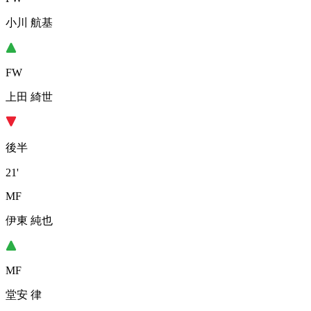
小川 航基
FW
上田 綺世
後半
21'
MF
伊東 純也
MF
堂安 律