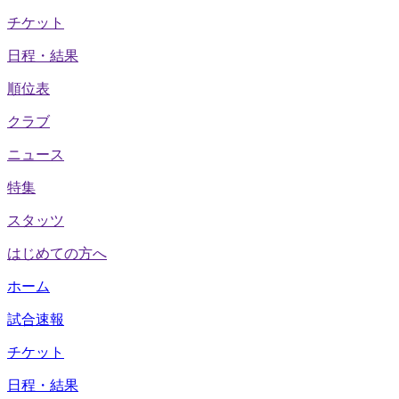
チケット
日程・結果
順位表
クラブ
ニュース
特集
スタッツ
はじめての方へ
ホーム
試合速報
チケット
日程・結果