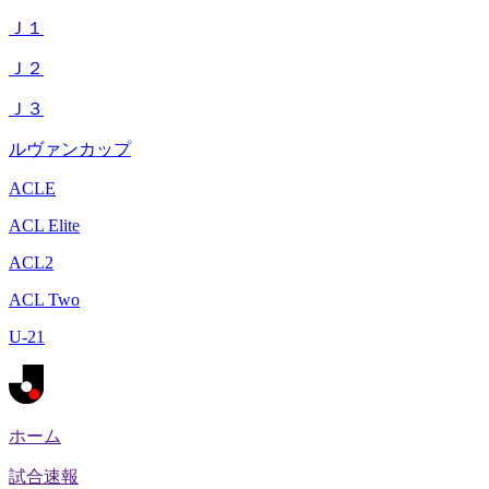
Ｊ１
Ｊ２
Ｊ３
ルヴァンカップ
ACLE
ACL Elite
ACL2
ACL Two
U-21
ホーム
試合速報