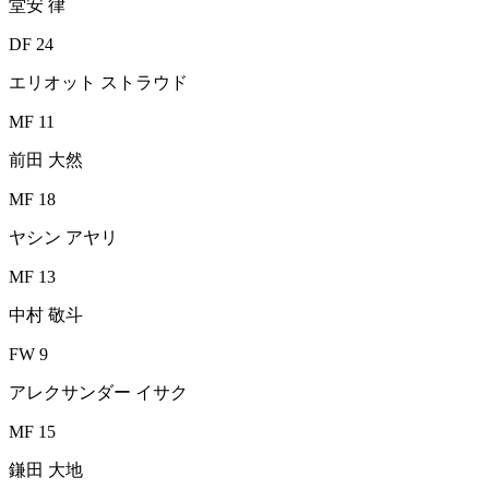
堂安 律
DF 24
エリオット ストラウド
MF 11
前田 大然
MF 18
ヤシン アヤリ
MF 13
中村 敬斗
FW 9
アレクサンダー イサク
MF 15
鎌田 大地