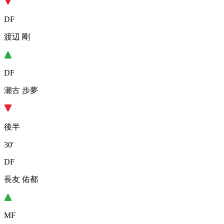
DF
渡辺 剛
DF
瀬古 歩夢
後半
30'
DF
長友 佑都
MF