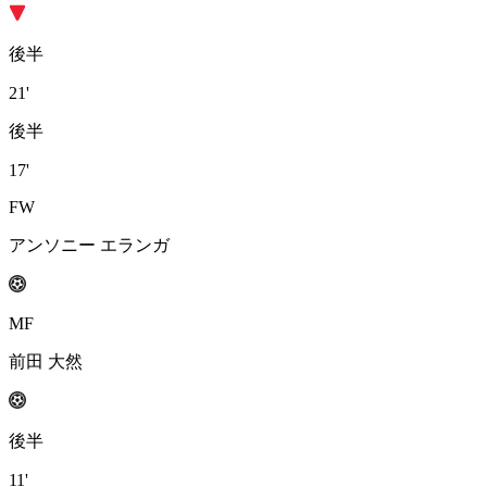
後半
21'
後半
17'
FW
アンソニー エランガ
MF
前田 大然
後半
11'