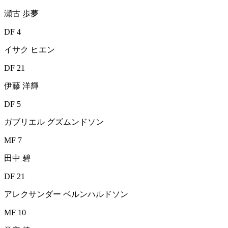
瀬古 歩夢
DF 4
イサク ヒエン
DF 21
伊藤 洋輝
DF 5
ガブリエル グズムンドソン
MF 7
田中 碧
DF 21
アレクサンダー ベルンハルドソン
MF 10