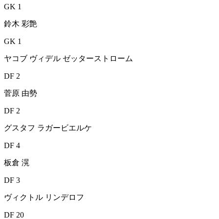
GK 1
鈴木 彩艶
GK 1
ヤコブ ヴィデル ゼッターストローム
DF 2
菅原 由勢
DF 2
グスタフ ラガービエルケ
DF 4
板倉 滉
DF 3
ヴィクトル リンデロフ
DF 20