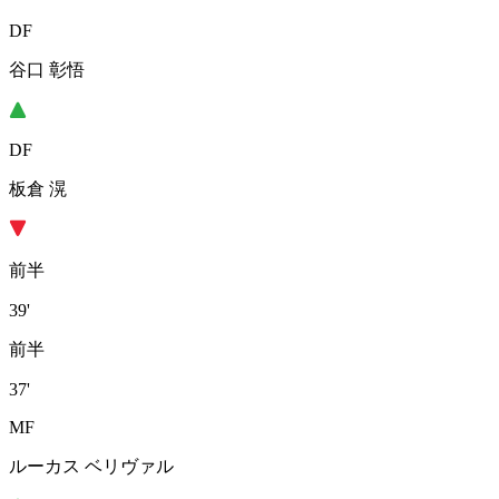
DF
谷口 彰悟
DF
板倉 滉
前半
39'
前半
37'
MF
ルーカス ベリヴァル