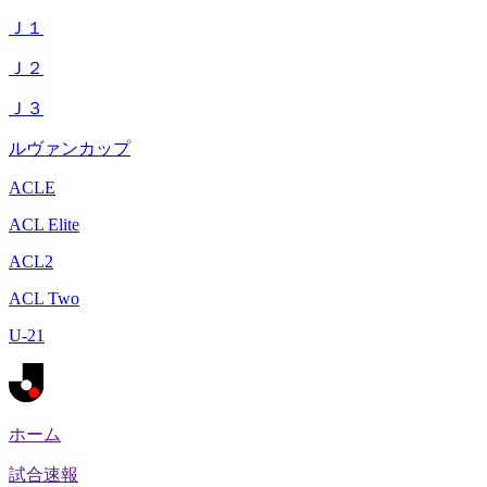
Ｊ１
Ｊ２
Ｊ３
ルヴァンカップ
ACLE
ACL Elite
ACL2
ACL Two
U-21
ホーム
試合速報