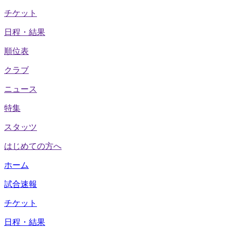
チケット
日程・結果
順位表
クラブ
ニュース
特集
スタッツ
はじめての方へ
ホーム
試合速報
チケット
日程・結果