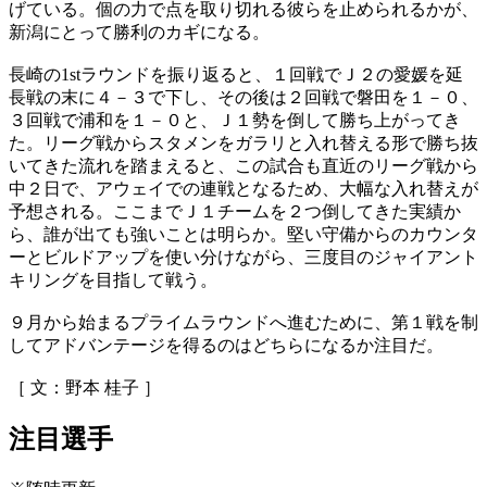
げている。個の力で点を取り切れる彼らを止められるかが、
新潟にとって勝利のカギになる。
長崎の1stラウンドを振り返ると、１回戦でＪ２の愛媛を延
長戦の末に４－３で下し、その後は２回戦で磐田を１－０、
３回戦で浦和を１－０と、Ｊ１勢を倒して勝ち上がってき
た。リーグ戦からスタメンをガラリと入れ替える形で勝ち抜
いてきた流れを踏まえると、この試合も直近のリーグ戦から
中２日で、アウェイでの連戦となるため、大幅な入れ替えが
予想される。ここまでＪ１チームを２つ倒してきた実績か
ら、誰が出ても強いことは明らか。堅い守備からのカウンタ
ーとビルドアップを使い分けながら、三度目のジャイアント
キリングを目指して戦う。
９月から始まるプライムラウンドへ進むために、第１戦を制
してアドバンテージを得るのはどちらになるか注目だ。
［ 文：野本 桂子 ］
注目選手