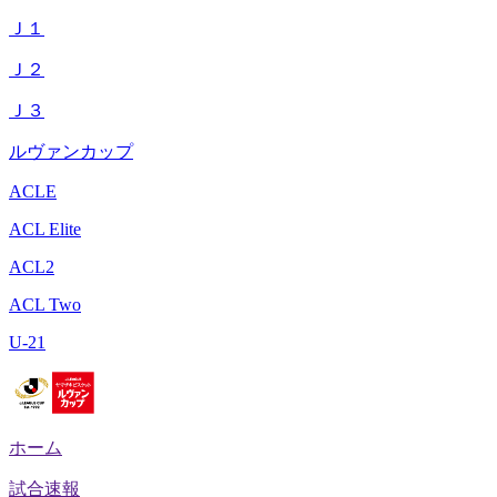
Ｊ１
Ｊ２
Ｊ３
ルヴァンカップ
ACLE
ACL Elite
ACL2
ACL Two
U-21
ホーム
試合速報