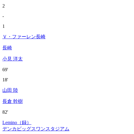
2
-
1
Ｖ・ファーレン長崎
長崎
小見 洋太
69'
18'
山田 陸
長倉 幹樹
82'
Lemino（録）
デンカビッグスワンスタジアム