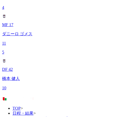
4
MF 17
ダニーロ ゴメス
11
5
DF 42
橋本 健人
10
TOP
>
日程・結果
>