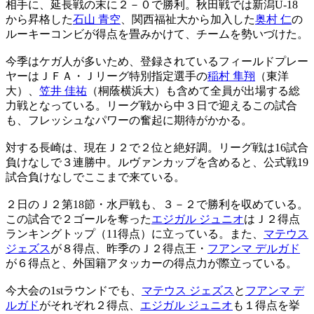
相手に、延長戦の末に２－０で勝利。秋田戦では新潟U-18
から昇格した
石山 青空
、関西福祉大から加入した
奥村 仁
の
ルーキーコンビが得点を畳みかけて、チームを勢いづけた。
今季はケガ人が多いため、登録されているフィールドプレー
ヤーはＪＦＡ・Ｊリーグ特別指定選手の
稲村 隼翔
（東洋
大）、
笠井 佳祐
（桐蔭横浜大）も含めて全員が出場する総
力戦となっている。リーグ戦から中３日で迎えるこの試合
も、フレッシュなパワーの奮起に期待がかかる。
対する長崎は、現在Ｊ２で２位と絶好調。リーグ戦は16試合
負けなしで３連勝中。ルヴァンカップを含めると、公式戦19
試合負けなしでここまで来ている。
２日のＪ２第18節・水戸戦も、３－２で勝利を収めている。
この試合で２ゴールを奪った
エジガル ジュニオ
はＪ２得点
ランキングトップ（11得点）に立っている。また、
マテウス
ジェズス
が８得点、昨季のＪ２得点王・
フアンマ デルガド
が６得点と、外国籍アタッカーの得点力が際立っている。
今大会の1stラウンドでも、
マテウス ジェズス
と
フアンマ デ
ルガド
がそれぞれ２得点、
エジガル ジュニオ
も１得点を挙