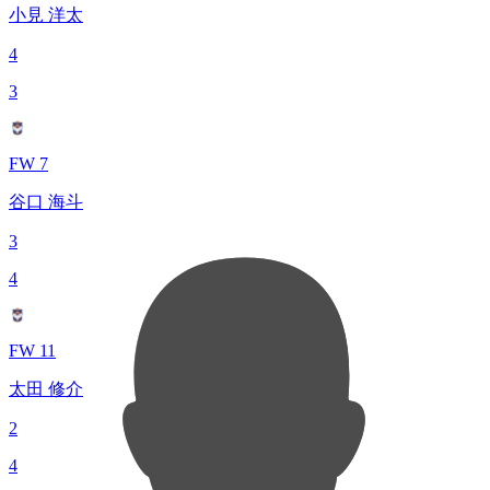
小見 洋太
4
3
FW 7
谷口 海斗
3
4
FW 11
太田 修介
2
4