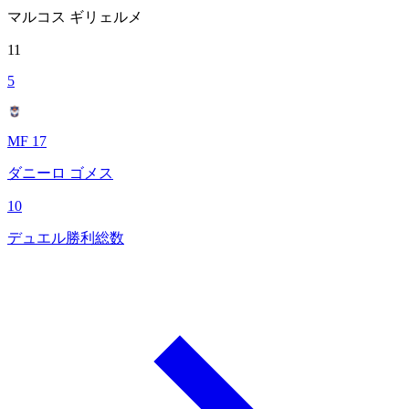
マルコス ギリェルメ
11
5
MF 17
ダニーロ ゴメス
10
デュエル勝利総数