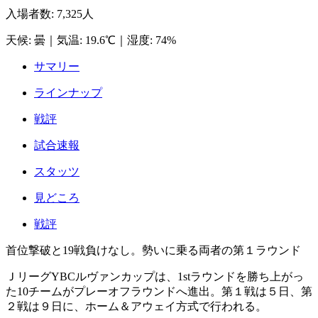
入場者数
:
7,325人
天候
:
曇
｜
気温
:
19.6℃
｜
湿度
:
74%
サマリー
ラインナップ
戦評
試合速報
スタッツ
見どころ
戦評
首位撃破と19戦負けなし。勢いに乗る両者の第１ラウンド
ＪリーグYBCルヴァンカップは、1stラウンドを勝ち上がっ
た10チームがプレーオフラウンドへ進出。第１戦は５日、第
２戦は９日に、ホーム＆アウェイ方式で行われる。