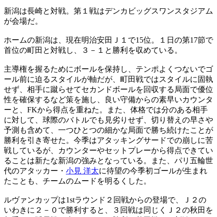
新潟は長崎と対戦。第１戦はデンカビッグスワンスタジアム
が会場だ。
ホームの新潟は、現在明治安田Ｊ１で15位。１日の第17節で
首位の町田と対戦し、３－１と勝利を収めている。
主導権を握るためにボールを保持し、テンポよくつないでゴ
ール前に迫るスタイルが軸だが、町田戦ではスタイルに固執
せず、相手に蹴らせてセカンドボールを回収する局面で優位
性を確保するなど策を施し、良い守備からの素早いカウンタ
ーと、FKから得点を重ねた。また、体格では分のある相手
に対して、球際のバトルでも見劣りせず、切り替えの早さや
予測も含めて、一つひとつの細かな局面で勝ち続けたことが
勝利を引き寄せた。今季はアタッキングサードでの崩しに苦
戦しているが、カウンターやセットプレーから得点できてい
ることは新たな新潟の強みとなっている。また、パリ五輪世
代のアタッカー・
小見 洋太
に待望の今季初ゴールが生まれ
たことも、チームのムードを明るくした。
ルヴァンカップは1stラウンド２回戦からの登場で、Ｊ２の
いわきに２－０で勝利すると、３回戦は同じくＪ２の秋田を