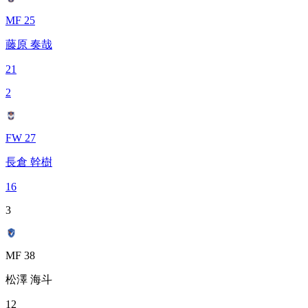
MF 25
藤原 奏哉
21
2
FW 27
長倉 幹樹
16
3
MF 38
松澤 海斗
12