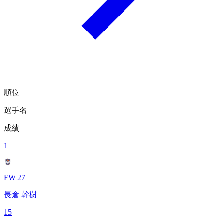
順位
選手名
成績
1
FW 27
長倉 幹樹
15