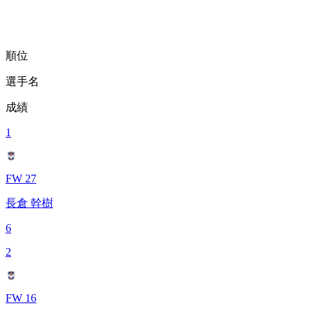
順位
選手名
成績
1
FW 27
長倉 幹樹
6
2
FW 16