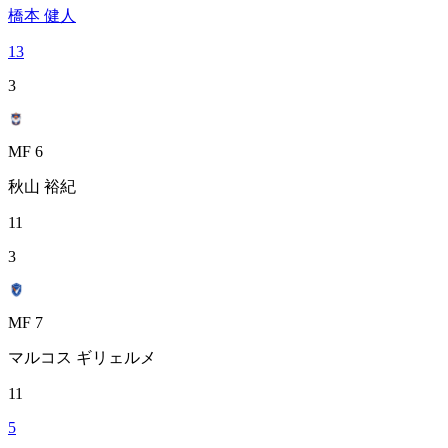
橋本 健人
13
3
MF 6
秋山 裕紀
11
3
MF 7
マルコス ギリェルメ
11
5