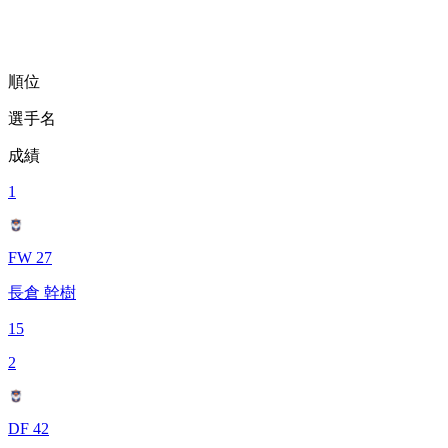
順位
選手名
成績
1
FW 27
長倉 幹樹
15
2
DF 42