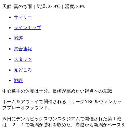
天候
:
曇のち雨
｜
気温
:
23.9℃
｜
湿度
:
80%
サマリー
ラインナップ
戦評
試合速報
スタッツ
見どころ
戦評
中心選手の休養は十分。長崎が高めたい得点への意識
ホーム＆アウェイで開催されるＪリーグYBCルヴァンカッ
ププレーオフラウンド。
５日にデンカビッグスワンスタジアムで開催された第１戦
は、２－１で新潟が勝利を収めた。序盤から新潟がペースを