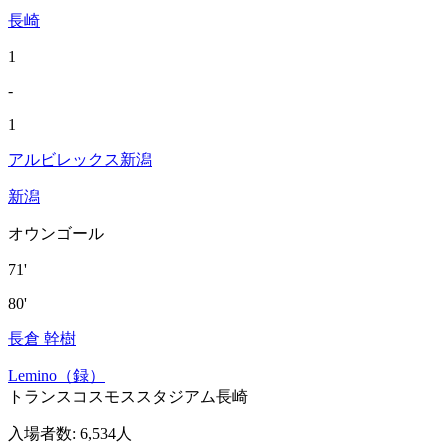
長崎
1
-
1
アルビレックス新潟
新潟
オウンゴール
71'
80'
長倉 幹樹
Lemino（録）
トランスコスモススタジアム長崎
入場者数
:
6,534人