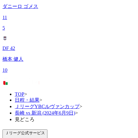
ダニーロ ゴメス
11
5
DF 42
橋本 健人
10
TOP
>
日程・結果
>
ＪリーグYBCルヴァンカップ
>
長崎 vs 新潟 (2024年6月9日)
>
見どころ
Ｊリーグ公式サービス