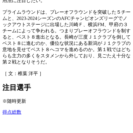
用法に注目したい。
プライムラウンドは、プレーオフラウンドを突破した５チー
ムと、2023-2024シーズンのAFCチャンピオンズリーグでノ
ックアウトステージに出場した川崎Ｆ、横浜FM、甲府の３
チームによって争われる。つまりプレーオフラウンドを制す
ると、ベスト８進出となる。長崎が三度Ｊ１クラブを倒して
ベスト８に進むのか、優位な状況にある新潟がＪ１クラブの
意地を見せてベスト８へコマを進めるのか。第１戦ではどち
らも主力の多くをスタメンから外しており、見ごたえ十分な
第２戦となりそうだ。
［ 文：椎葉 洋平 ］
注目選手
※随時更新
得点総数