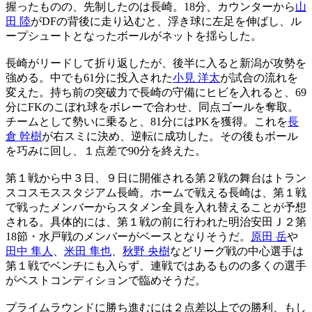
握ったものの、先制したのは長崎。18分、カウンターから
山
田 陸
がDFの背後に走り込むと、浮き球に左足を伸ばし、ル
ープシュートとなったボールがネットを揺らした。
長崎がリードして折り返したが、後半に入ると新潟が攻勢を
強める。中でも61分に投入された
小見 洋太
が試合の流れを
変えた。持ち前の突破力で長崎の守備にヒビを入れると、69
分にFKのこぼれ球をボレーで合わせ、同点ゴールを奪取。
チームとして勢いに乗ると、81分にはPKを獲得。これを
長
倉 幹樹
が右スミに決め、逆転に成功した。その後もボール
を巧みに回し、１点差で90分を終えた。
第１戦から中３日、９日に開催される第２戦の舞台はトラン
スコスモススタジアム長崎。ホームで戦える長崎は、第１戦
で戦ったメンバーからスタメン全員を入れ替えることが予想
される。具体的には、第１戦の前に行われた明治安田Ｊ２第
18節・水戸戦のメンバーがベースとなりそうだ。
原田 岳
や
田中 隼人
、
米田 隼也
、
秋野 央樹
などリーグ戦の中心選手は
第１戦でベンチにも入らず、連戦ではあるものの多くの選手
がベストコンディションで臨めそうだ。
プライムラウンドに勝ち進むには２点差以上での勝利、もし