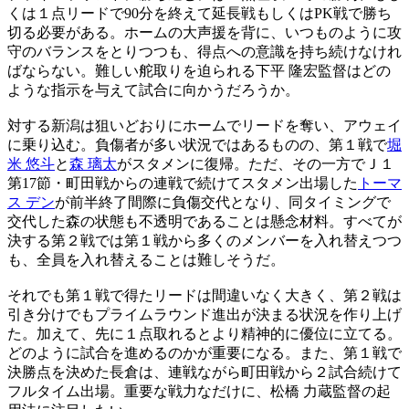
くは１点リードで90分を終えて延長戦もしくはPK戦で勝ち
切る必要がある。ホームの大声援を背に、いつものように攻
守のバランスをとりつつも、得点への意識を持ち続けなけれ
ばならない。難しい舵取りを迫られる下平 隆宏監督はどの
ような指示を与えて試合に向かうだろうか。
対する新潟は狙いどおりにホームでリードを奪い、アウェイ
に乗り込む。負傷者が多い状況ではあるものの、第１戦で
堀
米 悠斗
と
森 璃太
がスタメンに復帰。ただ、その一方でＪ１
第17節・町田戦からの連戦で続けてスタメン出場した
トーマ
ス デン
が前半終了間際に負傷交代となり、同タイミングで
交代した森の状態も不透明であることは懸念材料。すべてが
決する第２戦では第１戦から多くのメンバーを入れ替えつつ
も、全員を入れ替えることは難しそうだ。
それでも第１戦で得たリードは間違いなく大きく、第２戦は
引き分けでもプライムラウンド進出が決まる状況を作り上げ
た。加えて、先に１点取れるとより精神的に優位に立てる。
どのように試合を進めるのかが重要になる。また、第１戦で
決勝点を決めた長倉は、連戦ながら町田戦から２試合続けて
フルタイム出場。重要な戦力なだけに、松橋 力蔵監督の起