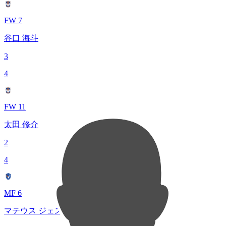
FW 7
谷口 海斗
3
4
FW 11
太田 修介
2
4
MF 6
マテウス ジェズス