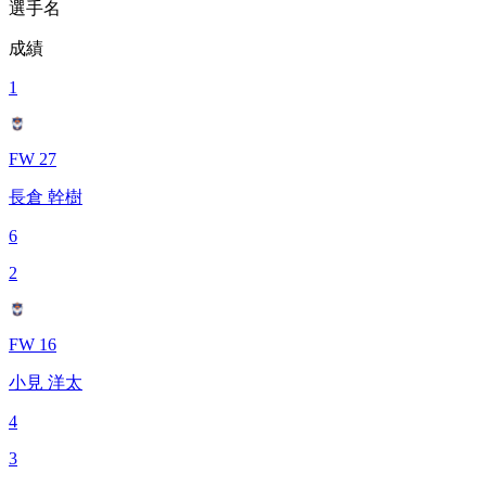
選手名
成績
1
FW 27
長倉 幹樹
6
2
FW 16
小見 洋太
4
3