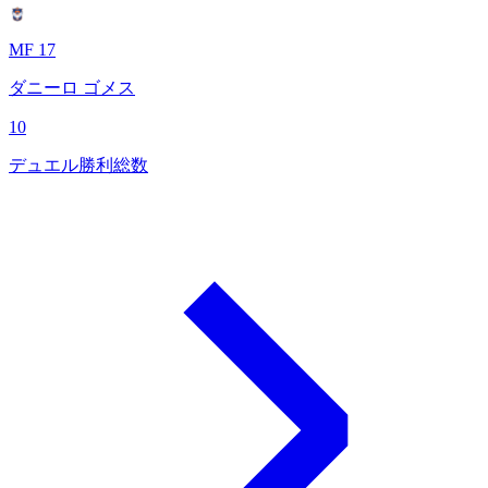
MF 17
ダニーロ ゴメス
10
デュエル勝利総数