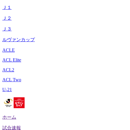
Ｊ１
Ｊ２
Ｊ３
ルヴァンカップ
ACLE
ACL Elite
ACL2
ACL Two
U-21
ホーム
試合速報