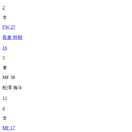
2
FW 27
長倉 幹樹
16
3
MF 38
松澤 海斗
12
4
MF 17