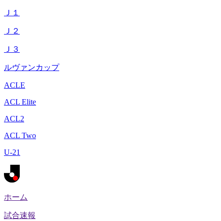
Ｊ１
Ｊ２
Ｊ３
ルヴァンカップ
ACLE
ACL Elite
ACL2
ACL Two
U-21
ホーム
試合速報