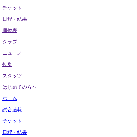
チケット
日程・結果
順位表
クラブ
ニュース
特集
スタッツ
はじめての方へ
ホーム
試合速報
チケット
日程・結果