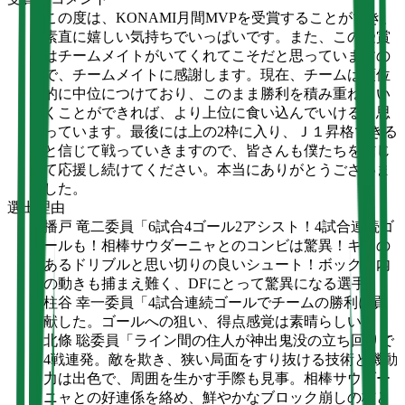
この度は、KONAMI月間MVPを受賞することができ、
素直に嬉しい気持ちでいっぱいです。また、この受賞
はチームメイトがいてくれてこそだと思っていますの
で、チームメイトに感謝します。現在、チームは順位
的に中位につけており、このまま勝利を積み重ねてい
くことができれば、より上位に食い込んでいけると思
っています。最後には上の2枠に入り、Ｊ１昇格できる
と信じて戦っていきますので、皆さんも僕たちを信じ
て応援し続けてください。本当にありがとうございま
した。
選出理由
播戸 竜二委員
「6試合4ゴール2アシスト！4試合連続ゴ
ールも！相棒サウダーニャとのコンビは驚異！キレの
あるドリブルと思い切りの良いシュート！ボックス内
の動きも捕まえ難く、DFにとって驚異になる選手！」
柱谷 幸一委員
「4試合連続ゴールでチームの勝利に貢
献した。ゴールへの狙い、得点感覚は素晴らしい」
北條 聡委員
「ライン間の住人が神出鬼没の立ち回りで
4戦連発。敵を欺き、狭い局面をすり抜ける技術と機動
力は出色で、周囲を生かす手際も見事。相棒サウダー
ニャとの好連係を絡め、鮮やかなブロック崩しの核と