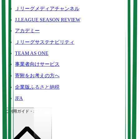
Ｊリーグメディアチャンネル
J.LEAGUE SEASON REVIEW
アカデミー
Ｊリーグサステナビリティ
TEAM AS ONE
事業者向けサービス
寄附をお考えの方へ
企業版ふるさと納税
JFA
ご利用ガイド・ポリシー