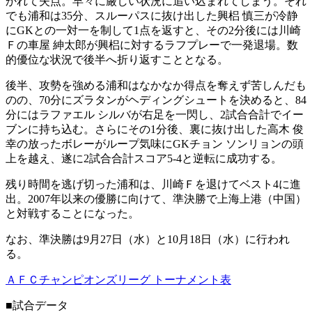
かれて失点。早々に厳しい状況に追い込まれてしまう。それ
でも浦和は35分、スルーパスに抜け出した興梠 慎三が冷静
にGKとの一対一を制して1点を返すと、その2分後には川崎
Ｆの車屋 紳太郎が興梠に対するラフプレーで一発退場。数
的優位な状況で後半へ折り返すこととなる。
後半、攻勢を強める浦和はなかなか得点を奪えず苦しんだも
のの、70分にズラタンがヘディングシュートを決めると、84
分にはラファエル シルバが右足を一閃し、2試合合計でイー
ブンに持ち込む。さらにその1分後、裏に抜け出した高木 俊
幸の放ったボレーがループ気味にGKチョン ソンリョンの頭
上を越え、遂に2試合合計スコア5-4と逆転に成功する。
残り時間を逃げ切った浦和は、川崎Ｆを退けてベスト4に進
出。2007年以来の優勝に向けて、準決勝で上海上港（中国）
と対戦することになった。
なお、準決勝は9月27日（水）と10月18日（水）に行われ
る。
ＡＦＣチャンピオンズリーグ トーナメント表
■試合データ