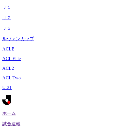
Ｊ１
Ｊ２
Ｊ３
ルヴァンカップ
ACLE
ACL Elite
ACL2
ACL Two
U-21
ホーム
試合速報