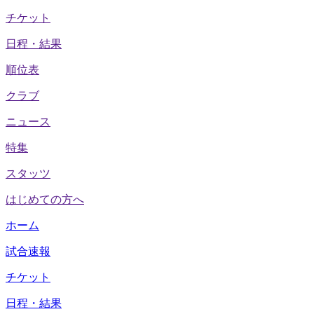
チケット
日程・結果
順位表
クラブ
ニュース
特集
スタッツ
はじめての方へ
ホーム
試合速報
チケット
日程・結果