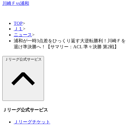
川崎Ｆvs浦和
TOP
>
Ｊ１
>
ニュース
>
浦和が一時3点差をひっくり返す大逆転勝利！川崎Ｆを
退け準決勝へ！【サマリー：ACL 準々決勝 第2戦】
Ｊリーグ公式サービス
Ｊリーグ公式サービス
Ｊリーグチケット