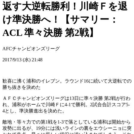
返す大逆転勝利！川崎Ｆを退
け準決勝へ！【サマリー：
ACL 準々決勝 第2戦】
AFCチャンピオンズリーグ
2017/9/13 (水) 21:48
歓喜に沸く浦和のイレブン。ラウンド16に続いて大逆転での
勝ち抜きを決めた
ＡＦＣチャンピオンズリーグは13日に準々決勝 第2戦が行わ
れ、浦和がホームで川崎Ｆに4-1で勝利。2試合合計スコア5-
4とし、準決勝進出を決めた。
敵地・等々力での第1戦を1-3で落としている浦和は開始から
攻勢に出るが、19分には浅いラインの裏をエウシーニョに突