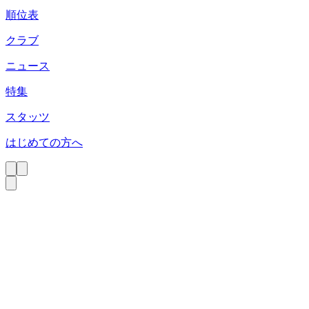
順位表
クラブ
ニュース
特集
スタッツ
はじめての方へ