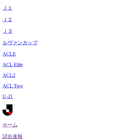
Ｊ１
Ｊ２
Ｊ３
ルヴァンカップ
ACLE
ACL Elite
ACL2
ACL Two
U-21
ホーム
試合速報