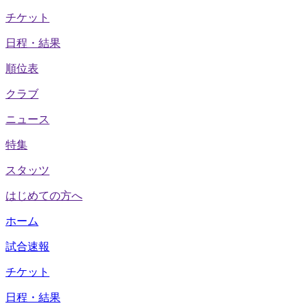
チケット
日程・結果
順位表
クラブ
ニュース
特集
スタッツ
はじめての方へ
ホーム
試合速報
チケット
日程・結果