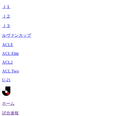
Ｊ１
Ｊ２
Ｊ３
ルヴァンカップ
ACLE
ACL Elite
ACL2
ACL Two
U-21
ホーム
試合速報