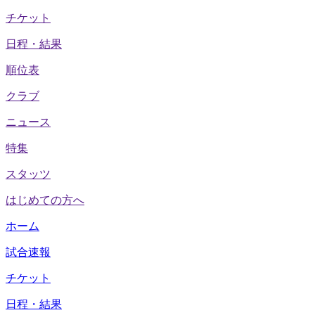
チケット
日程・結果
順位表
クラブ
ニュース
特集
スタッツ
はじめての方へ
ホーム
試合速報
チケット
日程・結果