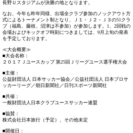
長野Ｕスタジアムが決勝の地となります。
なお、今年も昨年同様、出場全クラブ参加のノックアウト方
式によるトーナメント制となり、Ｊ１・Ｊ２・Ｊ３の51クラ
ブ（福島、藤枝、沼津は不参加）が参加します。1、2回戦の
会場およびキックオフ時刻につきましては、9月上旬の発表
を予定しております。
≪大会概要≫
■大会名称：
２０１７Ｊユースカップ 第25回Ｊリーグユース選手権大会
■主催：
公益財団法人 日本サッカー協会／公益社団法人 日本プロサ
ッカーリーグ／朝日新聞社／日刊スポーツ新聞社
■共催：
一般財団法人日本クラブユースサッカー連盟
■協賛：
株式会社日本旅行（予定）、その他未定
■開催日：