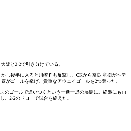
大阪と2-2で引き分けている。
かし後半に入ると川崎Ｆも反撃し、CKから奈良 竜樹がヘデ
 慶がゴールを挙げ、貴重なアウェイゴールを2つ奪った。
トスのゴールで追いつくという一進一退の展開に。終盤にも両
し、2-2のドローで試合を終えた。