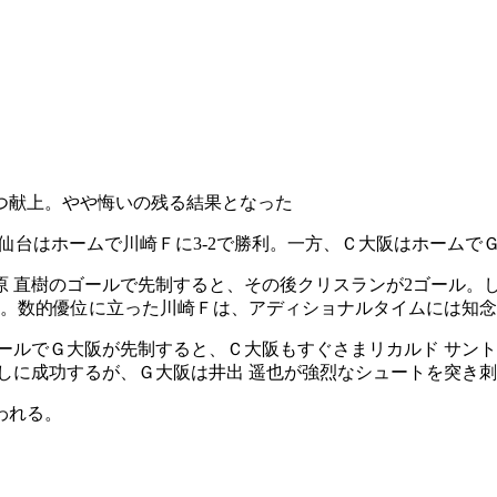
】
つ献上。やや悔いの残る結果となった
、仙台はホームで川崎Ｆに3-2で勝利。一方、Ｃ大阪はホームでＧ
 直樹のゴールで先制すると、その後クリスランが2ゴール。し
。数的優位に立った川崎Ｆは、アディショナルタイムには知念
ールでＧ大阪が先制すると、Ｃ大阪もすぐさまリカルド サン
しに成功するが、Ｇ大阪は井出 遥也が強烈なシュートを突き刺
われる。