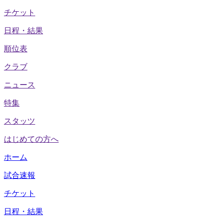
チケット
日程・結果
順位表
クラブ
ニュース
特集
スタッツ
はじめての方へ
ホーム
試合速報
チケット
日程・結果