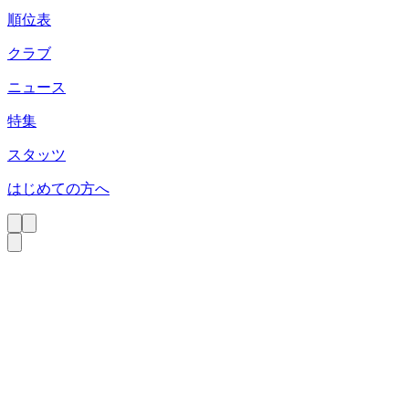
順位表
クラブ
ニュース
特集
スタッツ
はじめての方へ