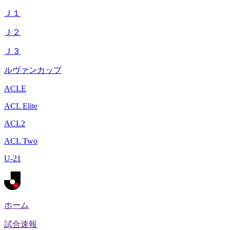
Ｊ１
Ｊ２
Ｊ３
ルヴァンカップ
ACLE
ACL Elite
ACL2
ACL Two
U-21
ホーム
試合速報