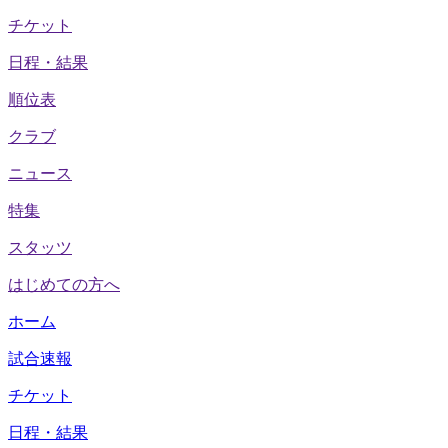
チケット
日程・結果
順位表
クラブ
ニュース
特集
スタッツ
はじめての方へ
ホーム
試合速報
チケット
日程・結果