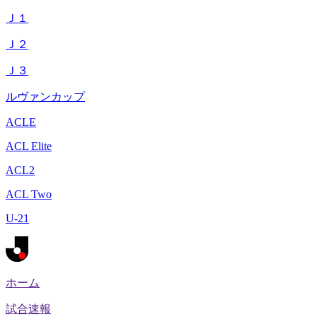
Ｊ１
Ｊ２
Ｊ３
ルヴァンカップ
ACLE
ACL Elite
ACL2
ACL Two
U-21
ホーム
試合速報