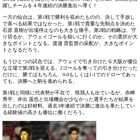
躍しチームを４年連続の決勝進出へ導く！
一方の仙台は、第1戦で勝利を収めたものの、決して手放し
で喜べる結果ではなかった。第1戦で貴重な先制点を決めた
石原 直樹が出場停止なのも大きな痛手。第2戦の戦略は、守
り切るか、アウェイゴールを狙いに行くのか。その選択が大
きなポイントとなる。渡邉 晋監督の采配が、大きなポイン
トとなるだろう。
もうひとつの試合では、アウェイで引き分けたＧ大阪が優位
な立場で第2戦を迎える。2ゴールを奪っての引き分けだった
だけに、勝てばもちろん、0-0もしくは1-1でのドローであっ
ても、決勝へと駒を進められる。
第1戦と同様に代表勢が不在で、怪我人も出ているが、赤﨑
秀平、井出 遥也と出場機会が少なかった選手たちが結果を
出したのは好材料。過去3年連続で決勝に進出を果たしてい
る経験値の高さも優位に働くだろう。