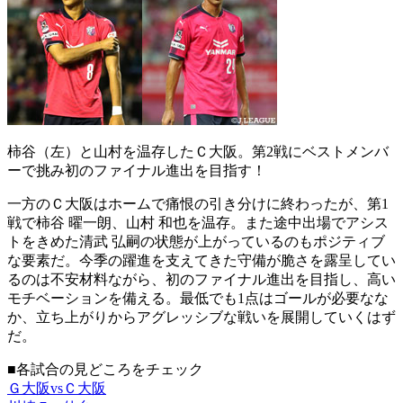
柿谷（左）と山村を温存したＣ大阪。第2戦にベストメンバ
ーで挑み初のファイナル進出を目指す！
一方のＣ大阪はホームで痛恨の引き分けに終わったが、第1
戦で柿谷 曜一朗、山村 和也を温存。また途中出場でアシス
トをきめた清武 弘嗣の状態が上がっているのもポジティブ
な要素だ。今季の躍進を支えてきた守備が脆さを露呈してい
るのは不安材料ながら、初のファイナル進出を目指し、高い
モチベーションを備える。最低でも1点はゴールが必要なな
か、立ち上がりからアグレッシブな戦いを展開していくはず
だ。
■各試合の見どころをチェック
Ｇ大阪vsＣ大阪