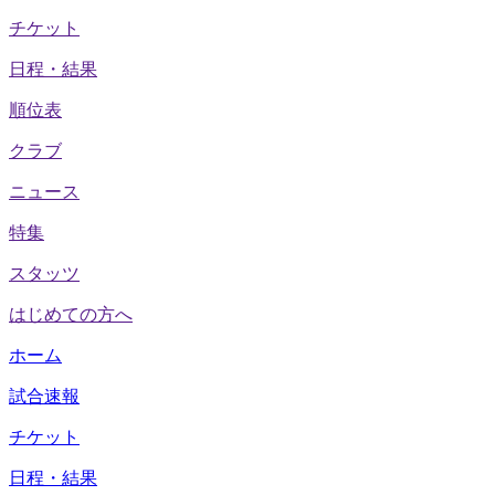
チケット
日程・結果
順位表
クラブ
ニュース
特集
スタッツ
はじめての方へ
ホーム
試合速報
チケット
日程・結果