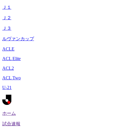
Ｊ１
Ｊ２
Ｊ３
ルヴァンカップ
ACLE
ACL Elite
ACL2
ACL Two
U-21
ホーム
試合速報