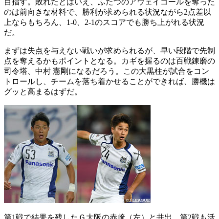
目指す。敗れたとはいえ、ふたつのアウェイゴールを奪った
のは前向きな材料で、勝利が求められる状況ながら2点差以
上ならもちろん、1-0、2-1のスコアでも勝ち上がれる状況
だ。
まずは失点を与えない戦いが求められるが、早い段階で先制
点を奪えるかもポイントとなる。カギを握るのは百戦錬磨の
司令塔、中村 憲剛になるだろう。この大黒柱が試合をコン
トロールし、チームを落ち着かせることができれば、勝機は
グッと高まるはずだ。
第1戦で結果を残したＧ大阪の赤﨑（左）と井出。第2戦も活