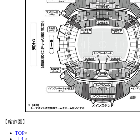
【席割図】
TOP
>
Ｊ１
>