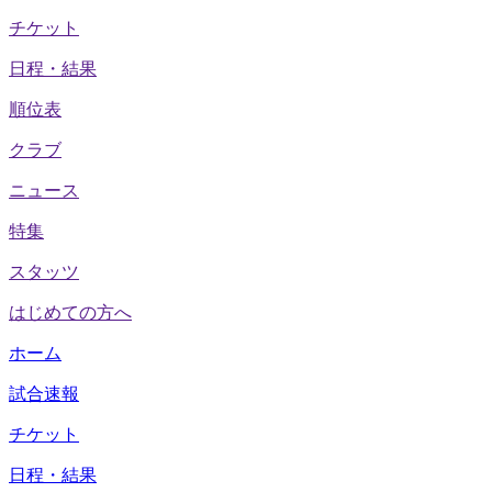
チケット
日程・結果
順位表
クラブ
ニュース
特集
スタッツ
はじめての方へ
ホーム
試合速報
チケット
日程・結果