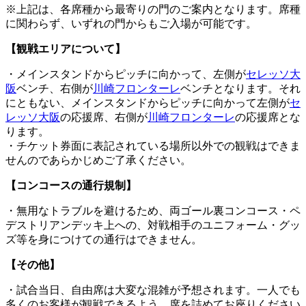
※上記は、各席種から最寄りの門のご案内となります。席種
に関わらず、いずれの門からもご入場が可能です。
【観戦エリアについて】
・メインスタンドからピッチに向かって、左側が
セレッソ大
阪
ベンチ、右側が
川崎フロンターレ
ベンチとなります。それ
にともない、メインスタンドからピッチに向かって左側が
セ
レッソ大阪
の応援席、右側が
川崎フロンターレ
の応援席とな
ります。
・チケット券面に表記されている場所以外での観戦はできま
せんのであらかじめご了承ください。
【コンコースの通行規制】
・無用なトラブルを避けるため、両ゴール裏コンコース・ペ
デストリアンデッキ上への、対戦相手のユニフォーム・グッ
ズ等を身につけての通行はできません。
【その他】
・試合当日、自由席は大変な混雑が予想されます。一人でも
多くのお客様が観戦できるよう、席を詰めてお座りください