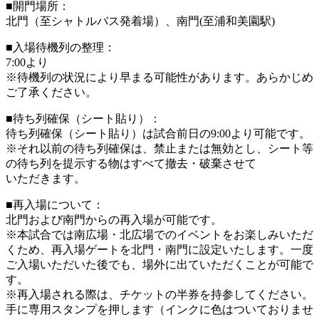
■開門場所：
北門（至シャトルバス発着場）、南門(至浦和美園駅)
■入場待機列の整理：
7:00より
※待機列の状況により早まる可能性があります。あらかじめ
ご了承ください。
■待ち列確保（シート貼り）：
待ち列確保（シート貼り）は試合前日の9:00より可能です。
※それ以前の待ち列確保は、禁止または無効とし、シート等
の待ち列を提示する物はすべて撤去・破棄させて
いただきます。
■再入場について：
北門および南門からの再入場が可能です。
※本試合では南広場・北広場でのイベントをお楽しみいただ
くため、再入場ゲートを北門・南門に設定いたします。一度
ご入場いただいた後でも、場外に出ていただくことが可能で
す。
※再入場される際は、チケットの半券を持参してください。
手に専用スタンプを押します（インクに色はついておりませ