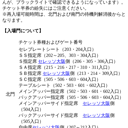
んが、ブラックライトで確認できるようになっています）。
チケット半券の紛失にはご注意ください。
※再入場可能時間は、北門および南門の待機列解消後からと
なります。
【入場門について】
チケット券種およびゲート番号
セレブレートシート（203・204入口）
ＳＳ指定席（202～205、303・304入口）
Ｓ指定席
セレッソ大阪
側（206・305・306入口）
ＳＡ指定席（215・216・217・310・311入口）
ＳＢ指定席
セレッソ大阪
側（213・214・309入口）
ＳＣ指定席（505・506・603・604入口）
テーブルシート（502・503・601・602入口）
メインアッパー指定席（502・503・601・602入口）
北門
バックアッパー指定席（505・506・603・604入口）
メインアッパーサイド指定席
セレッソ大阪
側
（504入口）
バックアッパーサイド指定席
セレッソ大阪
側
（505入口）
自由席
セレッソ大阪
側（207～212入口）