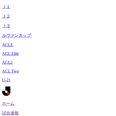
Ｊ１
Ｊ２
Ｊ３
ルヴァンカップ
ACLE
ACL Elite
ACL2
ACL Two
U-21
ホーム
試合速報