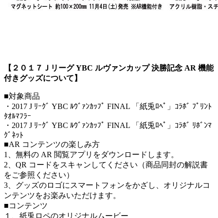
【２０１７Ｊリーグ YBC ルヴァンカップ 決勝記念 AR 機能
付きグッズについて】
■対象商品
・2017 J ﾘｰｸﾞ YBC ﾙｳﾞｧﾝｶｯﾌﾟ FINAL 「紙兎ﾛﾍﾟ」ｺﾗﾎﾞ ﾌﾟﾘﾝﾄ
ﾀｵﾙﾏﾌﾗｰ
・2017 J ﾘｰｸﾞ YBC ﾙｳﾞｧﾝｶｯﾌﾟ FINAL 「紙兎ﾛﾍﾟ」ｺﾗﾎﾞ ﾘﾎﾞﾝﾏ
ｸﾞﾈｯﾄ
■AR コンテンツの楽しみ方
1、無料の AR 閲覧アプリをダウンロードします。
2、QR コードをスキャンしてください（商品同封の解説書
をご参照ください）
3、グッズのロゴにスマートフォンをかざし、オリジナルコ
ンテンツをお楽みいただけます。
■コンテンツ
１、紙兎ロペのオリジナルムービー