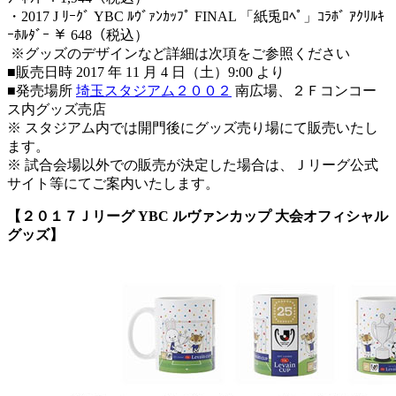
・2017 J ﾘｰｸﾞ YBC ﾙｳﾞｧﾝｶｯﾌﾟ FINAL 「紙兎ﾛﾍﾟ」ｺﾗﾎﾞ ｱｸﾘﾙｷ
ｰﾎﾙﾀﾞｰ ￥ 648（税込）
※グッズのデザインなど詳細は次項をご参照ください
■販売日時 2017 年 11 月 4 日（土）9:00 より
■発売場所
埼玉スタジアム２００２
南広場、２Ｆコンコー
ス内グッズ売店
※ スタジアム内では開門後にグッズ売り場にて販売いたし
ます。
※ 試合会場以外での販売が決定した場合は、Ｊリーグ公式
サイト等にてご案内いたします。
【２０１７Ｊリーグ YBC ルヴァンカップ 大会オフィシャル
グッズ】