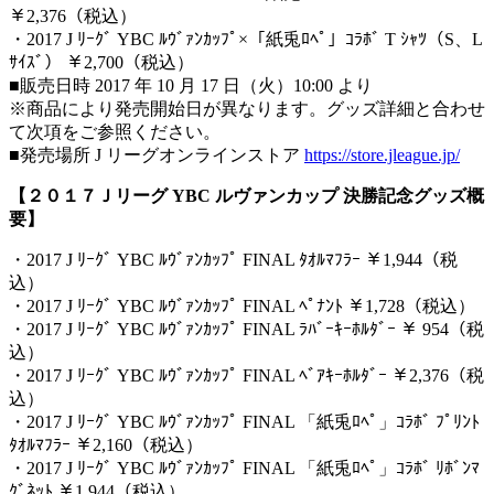
￥2,376（税込）
・2017 J ﾘｰｸﾞ YBC ﾙｳﾞｧﾝｶｯﾌﾟ×「紙兎ﾛﾍﾟ」ｺﾗﾎﾞ T ｼｬﾂ（S、L
ｻｲｽﾞ） ￥2,700（税込）
■販売日時 2017 年 10 月 17 日（火）10:00 より
※商品により発売開始日が異なります。グッズ詳細と合わせ
て次項をご参照ください。
■発売場所 J リーグオンラインストア
https://store.jleague.jp/
【２０１７Ｊリーグ YBC ルヴァンカップ 決勝記念グッズ概
要】
・2017 J ﾘｰｸﾞ YBC ﾙｳﾞｧﾝｶｯﾌﾟ FINAL ﾀｵﾙﾏﾌﾗｰ ￥1,944（税
込）
・2017 J ﾘｰｸﾞ YBC ﾙｳﾞｧﾝｶｯﾌﾟ FINAL ﾍﾟﾅﾝﾄ ￥1,728（税込）
・2017 J ﾘｰｸﾞ YBC ﾙｳﾞｧﾝｶｯﾌﾟ FINAL ﾗﾊﾞｰｷｰﾎﾙﾀﾞｰ ￥ 954（税
込）
・2017 J ﾘｰｸﾞ YBC ﾙｳﾞｧﾝｶｯﾌﾟ FINAL ﾍﾞｱｷｰﾎﾙﾀﾞｰ ￥2,376（税
込）
・2017 J ﾘｰｸﾞ YBC ﾙｳﾞｧﾝｶｯﾌﾟ FINAL 「紙兎ﾛﾍﾟ」ｺﾗﾎﾞ ﾌﾟﾘﾝﾄ
ﾀｵﾙﾏﾌﾗｰ ￥2,160（税込）
・2017 J ﾘｰｸﾞ YBC ﾙｳﾞｧﾝｶｯﾌﾟ FINAL 「紙兎ﾛﾍﾟ」ｺﾗﾎﾞ ﾘﾎﾞﾝﾏ
ｸﾞﾈｯﾄ ￥1,944（税込）