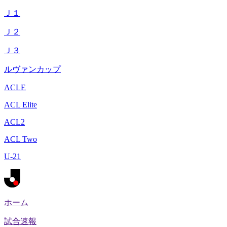
Ｊ１
Ｊ２
Ｊ３
ルヴァンカップ
ACLE
ACL Elite
ACL2
ACL Two
U-21
ホーム
試合速報