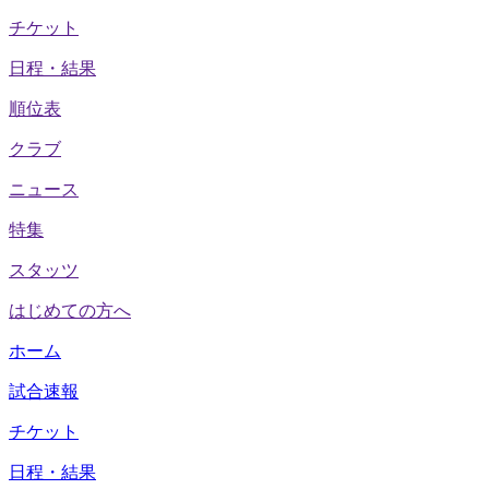
チケット
日程・結果
順位表
クラブ
ニュース
特集
スタッツ
はじめての方へ
ホーム
試合速報
チケット
日程・結果