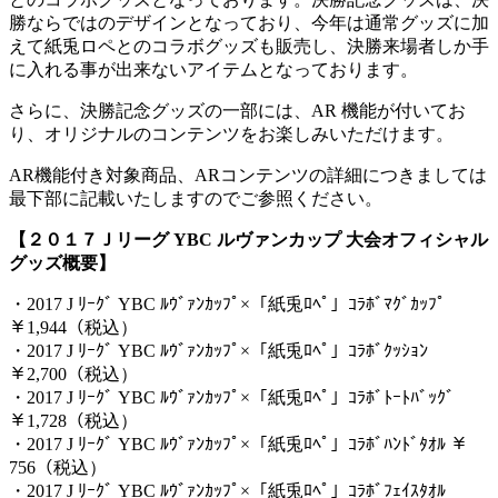
勝ならではのデザインとなっており、今年は通常グッズに加
えて紙兎ロペとのコラボグッズも販売し、決勝来場者しか手
に入れる事が出来ないアイテムとなっております。
さらに、決勝記念グッズの一部には、AR 機能が付いてお
り、オリジナルのコンテンツをお楽しみいただけます。
AR機能付き対象商品、ARコンテンツの詳細につきましては
最下部に記載いたしますのでご参照ください。
【２０１７Ｊリーグ YBC ルヴァンカップ 大会オフィシャル
グッズ概要】
・2017 J ﾘｰｸﾞ YBC ﾙｳﾞｧﾝｶｯﾌﾟ×「紙兎ﾛﾍﾟ」ｺﾗﾎﾞﾏｸﾞｶｯﾌﾟ
￥1,944（税込）
・2017 J ﾘｰｸﾞ YBC ﾙｳﾞｧﾝｶｯﾌﾟ×「紙兎ﾛﾍﾟ」ｺﾗﾎﾞｸｯｼｮﾝ
￥2,700（税込）
・2017 J ﾘｰｸﾞ YBC ﾙｳﾞｧﾝｶｯﾌﾟ×「紙兎ﾛﾍﾟ」ｺﾗﾎﾞﾄｰﾄﾊﾞｯｸﾞ
￥1,728（税込）
・2017 J ﾘｰｸﾞ YBC ﾙｳﾞｧﾝｶｯﾌﾟ×「紙兎ﾛﾍﾟ」ｺﾗﾎﾞﾊﾝﾄﾞﾀｵﾙ ￥
756（税込）
・2017 J ﾘｰｸﾞ YBC ﾙｳﾞｧﾝｶｯﾌﾟ×「紙兎ﾛﾍﾟ」ｺﾗﾎﾞﾌｪｲｽﾀｵﾙ