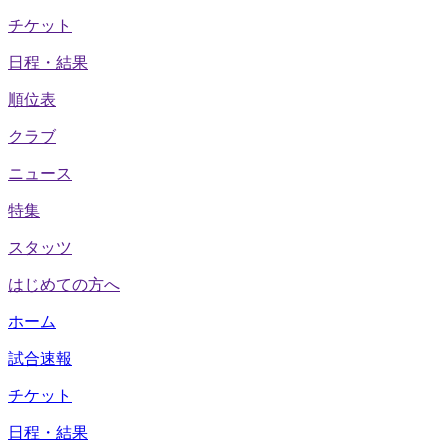
チケット
日程・結果
順位表
クラブ
ニュース
特集
スタッツ
はじめての方へ
ホーム
試合速報
チケット
日程・結果