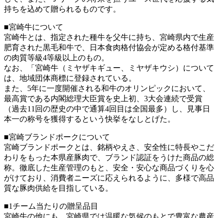
持ちを込めて贈られるものです。
■宮崎牛について
宮崎牛とは、指定された種牛を父牛に持ち、宮崎県内で生産
肥育された黒毛和牛で、日本食肉格付協会が定める格付基準
の肉質等級4等級以上のもの。
なお、「宮崎牛（ミヤザキギュー、ミヤザキウシ）について
は、地域団体商標に登録されている。
また、5年に一度開催される和牛のオリンピックにおいて、
最高賞である内閣総理大臣賞を史上初、3大会連続で受賞
（過去11回の歴史の中で通算4回目は全国最多）し、見事日
本一の称号を獲得するという快挙をなしとげた。
■宮崎ブランドポークについて
宮崎ブランドポークとは、銘柄やえさ、安全性に特長やこだ
わりをもった本県産豚肉で、ブランド認証をうけた商品の総
称。徹底した生産管理のもと、安全・安心な商品づくりを心
がけており、消費者ニーズに応えられるように、多様で高品
質な豚肉供給を目指している。
■1チーム当たりの贈呈品目
宮崎牛の他にも、宮崎県では温暖な気候のもとで豊富な農産