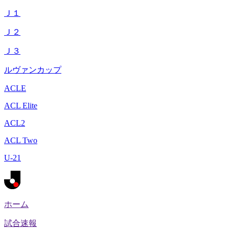
Ｊ１
Ｊ２
Ｊ３
ルヴァンカップ
ACLE
ACL Elite
ACL2
ACL Two
U-21
ホーム
試合速報