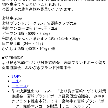
物を生産できるということもあり、
今回以下の農畜産物を贈呈いただきます。
宮崎牛 20kg
宮崎ブランドポーク 20kg ※優勝クラブのみ
完熟マンゴー 2箱（4～6玉・2kg）
ピーマン 1箱（60袋・7.8kg）
完熟きんかん＜たまたま＞ 1箱（130玉・3kg）
日向夏 2箱（24玉・5㎏）
かんしょ 2箱（40本・10kg）他
■授与団体名
より良き宮崎牛づくり対策協議会、宮崎ブランドポーク普及
促進協議会、みやざきブランド推進本部
TOP
>
Ｊ１
>
ニュース
>
準々決勝進出8チームへ 「より良き宮崎牛づくり対策
協議会、宮崎ブランドポーク普及促進協議会、 みやざ
きブランド推進本部」より 宮崎牛と宮崎ブランドポ
ーク、完熟マンゴーを贈呈【Ｊユースカップ】