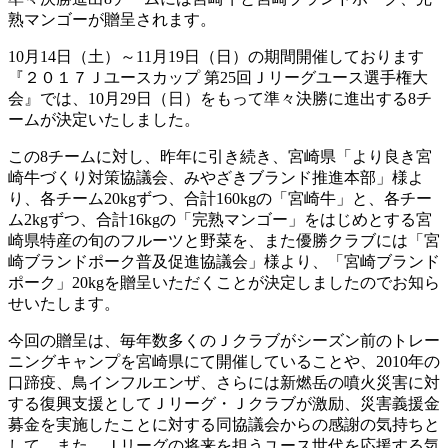
熟マンゴーが贈呈されます。
10月14日（土）～11月19日（日）の期間開催しております
『２０１７Ｊユースカップ 第25回Ｊリーグユース選手権大
会』では、10月29日（日）をもって準々決勝に進出する8チ
ームが決定いたしました。
この8チームに対し、昨年に引き続き、宮崎県「より良き宮
崎牛づくり対策協議会、みやざきブランド推進本部」様よ
り、各チーム20kgずつ、合計160kgの「宮崎牛」と、各チー
ム2kgずつ、合計16kgの「完熟マンゴー」をはじめとする宮
崎県特産の旬のフルーツと野菜を、また優勝クラブには「宮
崎ブランドポーク普及促進協議会」様より、「宮崎ブランド
ポーク」20kgを贈呈いただくことが決定しましたのでお知ら
せいたします。
今回の贈呈は、毎年数多くのＪクラブがシーズン前のトレー
ニングキャンプを宮崎県にて開催していることや、2010年の
口蹄疫、鳥インフルエンザ、さらには新燃岳の噴火災害に対
する復興支援としてＪリーグ・Ｊクラブが激励、災害義援金
募金を実施したことに対する同協議会からの感謝の気持ちと
して、また、Ｊリーグの将来を担うユース世代を応援する気