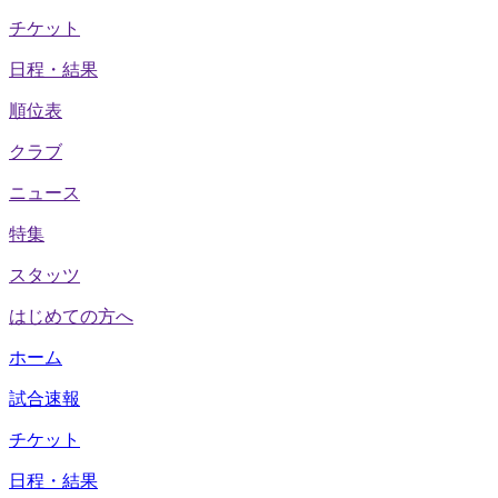
チケット
日程・結果
順位表
クラブ
ニュース
特集
スタッツ
はじめての方へ
ホーム
試合速報
チケット
日程・結果