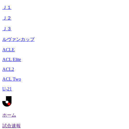
Ｊ１
Ｊ２
Ｊ３
ルヴァンカップ
ACLE
ACL Elite
ACL2
ACL Two
U-21
ホーム
試合速報