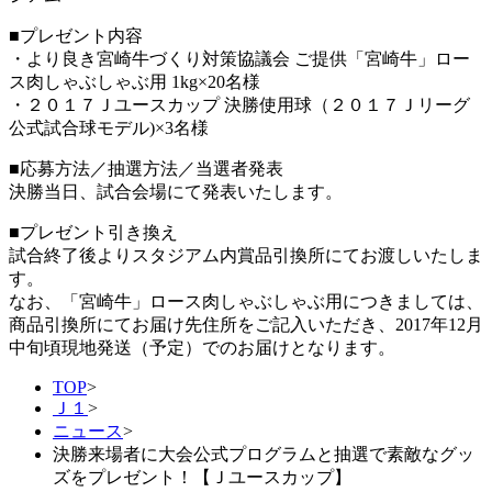
■プレゼント内容
・より良き宮崎牛づくり対策協議会 ご提供「宮崎牛」ロー
ス肉しゃぶしゃぶ用 1kg×20名様
・２０１７Ｊユースカップ 決勝使用球（２０１７Ｊリーグ
公式試合球モデル)×3名様
■応募方法／抽選方法／当選者発表
決勝当日、試合会場にて発表いたします。
■プレゼント引き換え
試合終了後よりスタジアム内賞品引換所にてお渡しいたしま
す。
なお、「宮崎牛」ロース肉しゃぶしゃぶ用につきましては、
商品引換所にてお届け先住所をご記入いただき、2017年12月
中旬頃現地発送（予定）でのお届けとなります。
TOP
>
Ｊ１
>
ニュース
>
決勝来場者に大会公式プログラムと抽選で素敵なグッ
ズをプレゼント！【Ｊユースカップ】