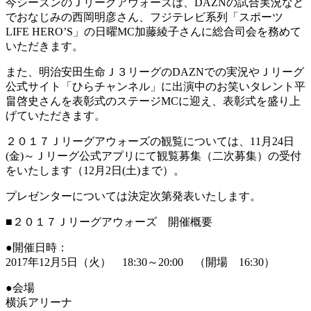
今シーズンのＪリーグアウォーズは、DAZNの試合実況など
でおなじみの西岡明彦さん、フジテレビ系列「スポーツ
LIFE HERO’S」の日曜MC加藤綾子さんに総合司会を務めて
いただきます。
また、明治安田生命Ｊ３リーグのDAZNでの実況やＪリーグ
公式サイト「ひらチャンネル」に出演中のお笑いタレント平
畠啓史さんを表彰式のステージMCに迎え、表彰式を盛り上
げていただきます。
２０１７Ｊリーグアウォーズの観覧については、11月24日
(金)～Ｊリーグ公式アプリにて観覧募集（二次募集）の受付
をいたします（12月2日(土)まで）。
プレゼンターについては決定次第発表いたします。
■２０１７Ｊリーグアウォーズ 開催概要
●開催日時：
2017年12月5日（火） 18:30～20:00 （開場 16:30）
●会場
横浜アリーナ