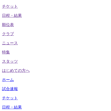
チケット
日程・結果
順位表
クラブ
ニュース
特集
スタッツ
はじめての方へ
ホーム
試合速報
チケット
日程・結果