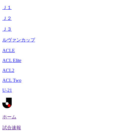
Ｊ１
Ｊ２
Ｊ３
ルヴァンカップ
ACLE
ACL Elite
ACL2
ACL Two
U-21
ホーム
試合速報