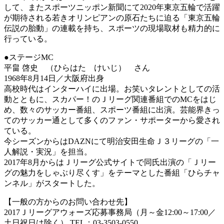
して、またスポーツニッポン新聞にて2020年東京五輪で活躍
が期待される若きオリンピアンの原石たちに迫る「東京五輪
伝説の胎動」の連載を持ち、スポーツの現場取材も精力的に
行っている。
●ステージMC
平畠 啓史 （ひらはた けいじ） さん
1968年8月14日／大阪府出身
高校時代はインターハイに出場。お笑いタレントとしての活
動とともに、スカパー！のＪリーグ関連番組でのMCをはじ
め、数々のサッカー番組、スポーツ番組に出演。芸能界きっ
てのサッカー通として多くのファン・サポーターから愛され
ている。
今シーズンからはDAZNにて明治安田生命Ｊ３リーグの「一
人解説・実況」を担当。
2017年8月からはＪリーグ公式サイトで同氏出演の「Ｊリー
グの魅力をしゃぶり尽くす」をテーマとした番組「ひらチャ
ンネル」がスタートした。
【一般の方からのお問い合わせ先】
2017Ｊリーグアウォーズ応募事務局（月～金12:00～17:00／
土日祝日は除く） TEL：03-3503-0550