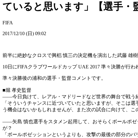
ていると思います」【選手・
FIFA
2017/12/10 (日) 09:02
前半に絶妙なクロスで興梠 慎三の決定機を演出した武藤 雄
10日にFIFAクラブワールドカップ UAE 2017 準々決勝が行わ
準々決勝後の浦和の選手・監督コメントです。
■堀 孝史監督
――今日負けて、レアル・マドリードなど世界の舞台で戦う
「そういうチャンスに近づいていたと思いますが、そこは選
う機会はないかもしれませんが、また次の試合に向けて、こ
――矢島 慎也選手をスタメン起用して、おそらくボールポ
が？
「ボールポゼッションというよりも、攻撃の最後の部分のバ