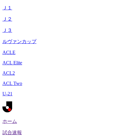
Ｊ１
Ｊ２
Ｊ３
ルヴァンカップ
ACLE
ACL Elite
ACL2
ACL Two
U-21
ホーム
試合速報