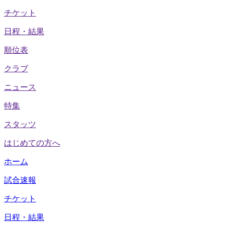
チケット
日程・結果
順位表
クラブ
ニュース
特集
スタッツ
はじめての方へ
ホーム
試合速報
チケット
日程・結果