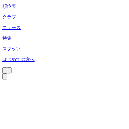
順位表
クラブ
ニュース
特集
スタッツ
はじめての方へ