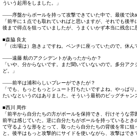
ういう起用をしました。」
――序盤からボールを持って攻撃できていた中で、最後で決
「前半に１点でも取れていればと思いますが、それでも後半
後まで得点を狙っていましたが、うまくいかず本当に残念に
■森脇 良太
「（出場は）急きょですね。ベンチに座っていたので。休ん
――遠藤 航のアクシデントがあったからか？
「いや、分からないです。まだ聞いていないので。多分アク
ど。」
――前半は浦和らしいプレーができたが？
「でも、もっともっとシュート打ちたいですよね、やっぱり
たいなというのはありました。そういう最初のビッグチャン
■西川 周作
「前半から自分たちの方がボールを保持でき、行けそうな雰
前半は感じていた。逆に自分たちがボールを持っているとき
て守るような形をとって、取ったら自分たちの背後を常に狙
と。後半はもっと攻撃的にサイドを使いながら、攻撃はでき