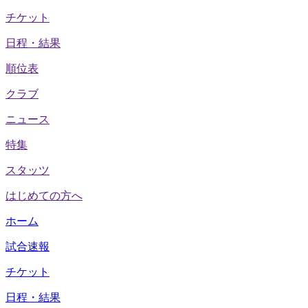
チケット
日程・結果
順位表
クラブ
ニュース
特集
スタッツ
はじめての方へ
ホーム
試合速報
チケット
日程・結果