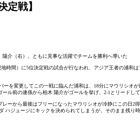
位決定戦】
 陽介（右）。ともに見事な活躍でチームを勝利へ導いた
日（以下現地時間）に5位決定戦の試合が行なわれ、アジア王者の
バーを変更してこの一戦に臨んだ浦和は、18分にマウリシオが
ゴール前の連係から柏木 陽介がゴールを挙げ、2-1とリードし
プレーから最後はフリーになったマウリシオが冷静にこの日2得
ダ ハジュージにキックを決められてしまうが、そのまま残り