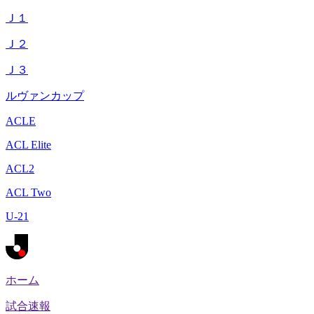
Ｊ１
Ｊ２
Ｊ３
ルヴァンカップ
ACLE
ACL Elite
ACL2
ACL Two
U-21
ホーム
試合速報