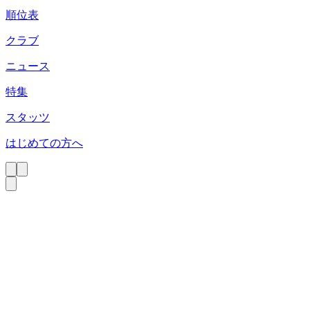
順位表
クラブ
ニュース
特集
スタッツ
はじめての方へ