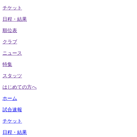
チケット
日程・結果
順位表
クラブ
ニュース
特集
スタッツ
はじめての方へ
ホーム
試合速報
チケット
日程・結果