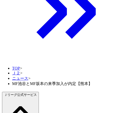
TOP
>
Ｊ２
>
ニュース
>
MF池谷とMF坂本の来季加入が内定【熊本】
Ｊリーグ公式サービス