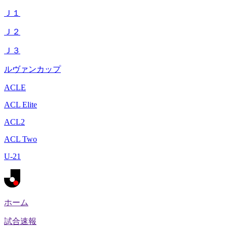
Ｊ１
Ｊ２
Ｊ３
ルヴァンカップ
ACLE
ACL Elite
ACL2
ACL Two
U-21
ホーム
試合速報