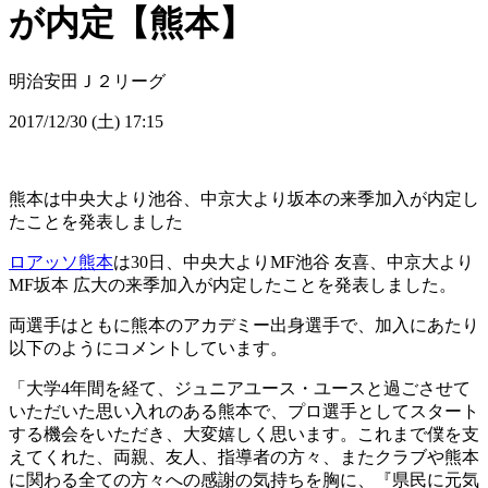
が内定【熊本】
明治安田Ｊ２リーグ
2017/12/30 (土) 17:15
熊本は中央大より池谷、中京大より坂本の来季加入が内定し
たことを発表しました
ロアッソ熊本
は30日、中央大よりMF池谷 友喜、中京大より
MF坂本 広大の来季加入が内定したことを発表しました。
両選手はともに熊本のアカデミー出身選手で、加入にあたり
以下のようにコメントしています。
「大学4年間を経て、ジュニアユース・ユースと過ごさせて
いただいた思い入れのある熊本で、プロ選手としてスタート
する機会をいただき、大変嬉しく思います。これまで僕を支
えてくれた、両親、友人、指導者の方々、またクラブや熊本
に関わる全ての方々への感謝の気持ちを胸に、『県民に元気