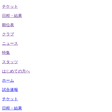
チケット
日程・結果
順位表
クラブ
ニュース
特集
スタッツ
はじめての方へ
ホーム
試合速報
チケット
日程・結果