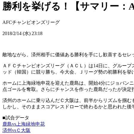
勝利を挙げる！【サマリー：ACL
AFCチャンピオンズリーグ
2018/2/14 (水) 23:18
敵地ながら、済州相手に価値ある勝利を手にし歓喜するセレ
ＡＦＣチャンピオンズリーグ（ＡＣＬ）は14日に、グループ
ッド（韓国）に競り勝ち、今大会、Ｊリーグ勢の初勝利を挙
ホームに上海緑地申花を迎えた鹿島は、開始4分にジョバンニ
点ゴールを奪取。さらにチャンスを作った鹿島だったが決定打
済州のホームに乗り込んだＣ大阪は、前半からリズムを掴む
しかし、そのままスコアレスドローで終わるかと思われた後
■試合データ
鹿島vs上海緑地申花
済州vsＣ大阪