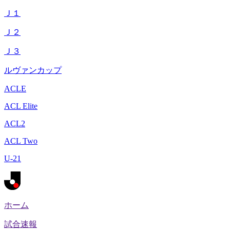
Ｊ１
Ｊ２
Ｊ３
ルヴァンカップ
ACLE
ACL Elite
ACL2
ACL Two
U-21
ホーム
試合速報