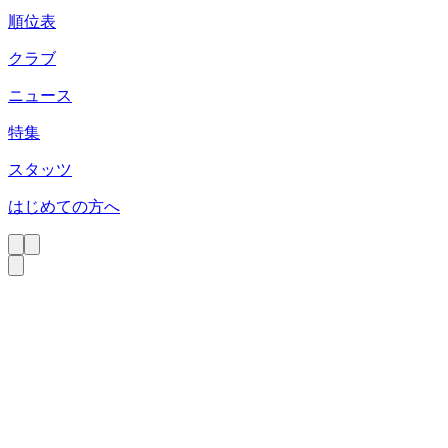
順位表
クラブ
ニュース
特集
スタッツ
はじめての方へ