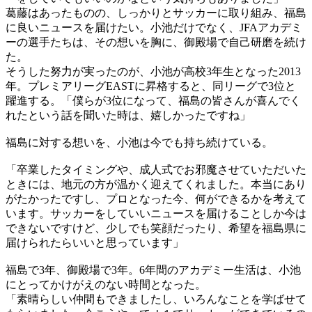
葛藤はあったものの、しっかりとサッカーに取り組み、福島
に良いニュースを届けたい。小池だけでなく、JFAアカデミ
ーの選手たちは、その想いを胸に、御殿場で自己研磨を続け
た。
そうした努力が実ったのが、小池が高校3年生となった2013
年。プレミアリーグEASTに昇格すると、同リーグで3位と
躍進する。「僕らが3位になって、福島の皆さんが喜んでく
れたという話を聞いた時は、嬉しかったですね」
福島に対する想いを、小池は今でも持ち続けている。
「卒業したタイミングや、成人式でお邪魔させていただいた
ときには、地元の方が温かく迎えてくれました。本当にあり
がたかったですし、プロとなった今、何ができるかを考えて
います。サッカーをしていいニュースを届けることしか今は
できないですけど、少しでも笑顔だったり、希望を福島県に
届けられたらいいと思っています」
福島で3年、御殿場で3年。6年間のアカデミー生活は、小池
にとってかけがえのない時間となった。
「素晴らしい仲間もできましたし、いろんなことを学ばせて