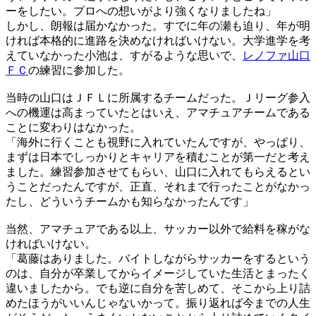
ーをしたい。プロへの想いがより強くなりましたね」
しかし、朗報は届かなかった。すでに年の瀬も迫り、年が明
ければ本格的に進路を決めなければいけない。大学進学を考
えていなかった小池は、すがるような思いで、
レノファ山口
ＦＣ
の練習に参加した。
当時の山口はＪＦＬに所属するチームだった。Ｊリーグ参入
への機運は高まっていたとはいえ、アマチュアチームである
ことに変わりはなかった。
「海外に行くことも視野に入れていたんですが、やっぱり、
まずは日本でしっかりとキャリアを積むことが第一だと考え
ました。練習参加させてもらい、山口に入れてもらえるとい
うことだったんですが、正直、それまで行ったことがなかっ
たし、どういうチームかも知らなかったんです」
当然、アマチュアである以上、サッカー以外で給料を稼がな
ければいけない。
「葛藤はありました。バイトしながらサッカーをするという
のは、自分が卒業してからイメージしていた生活とまったく
違いましたから。でも逆に自分を苦しめて、そこから上り詰
めたほうがいいんじゃないかって。振り返れば今までの人生