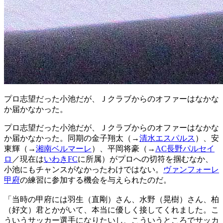
プロ志望だった小池だが、Ｊクラブからのオファーはなかな
か届かなかった。
プロ志望だった小池だが、Ｊクラブからのオファーはなかな
か届かなかった。同期の金子翔太（→
清水エスパルス
）、安
東輝（→
湘南ベルマーレ
）、平岡将豪（→
AC長野パルセイ
ロ
／現在は
いわきFC
に所属）がプロへの切符を掴むなか、
小池にもチャンスがなかったわけではない。
ヴァンフォーレ
甲府
の練習に参加する機会を与えられたのだ。
「当時の甲府には羽生（直剛）さん、水野（晃樹）さん、柏
（好文）君とかがいて、本当に優しく接してくれました。こ
ういうサッカー選手になりたいし、こういうところでサッカ