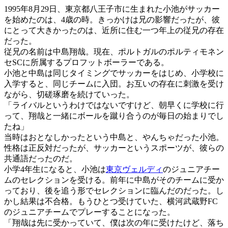
1995年8月29日、東京都八王子市に生まれた小池がサッカー
を始めたのは、4歳の時。きっかけは兄の影響だったが、彼
にとって大きかったのは、近所に住む一つ年上の従兄の存在
だった。
従兄の名前は中島翔哉。現在、ポルトガルのポルティモネン
セSCに所属するプロフットボーラーである。
小池と中島は同じタイミングでサッカーをはじめ、小学校に
入学すると、同じチームに入団。お互いの存在に刺激を受け
ながら、切磋琢磨を続けていった。
「ライバルというわけではないですけど、朝早くに学校に行
って、翔哉と一緒にボールを蹴り合うのが毎日の始まりでし
たね」
当時はおとなしかったという中島と、やんちゃだった小池。
性格は正反対だったが、サッカーというスポーツが、彼らの
共通語だったのだ。
小学4年生になると、小池は
東京ヴェルディ
のジュニアチー
ムのセレクションを受ける。前年に中島がそのチームに受か
っており、後を追う形でセレクションに臨んだのだった。し
かし結果は不合格。もうひとつ受けていた、横河武蔵野FC
のジュニアチームでプレーすることになった。
「翔哉は先に受かっていて、僕は次の年に受けたけど、落ち