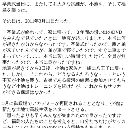
卒業式当日に、またしても大きな試練が、小池を、そして福
島を襲った。
その日は、2011年3月11日だった。
「卒業式が終わって、寮に帰って、３年間の想い出のDVD
をみんなで見ていたときに、地震が起こりました。本当に何
が起きたか分からなかったです。卒業式だったので、親と弟
が来ていたんですが、弟が車で寝ていたので、すぐに車まで
走っていって……。本当に苦しい時間でしたけど、全員が無
事だったので、本当に良かったですね」
地震が起きてから3日後、小池は家族と一緒に八王子に戻っ
た。しかし、「これから、どうなるんだろうな・・」という
不安が小池を襲う。古巣である横河の練習に参加させてもら
うなど小池はトレーニングを続けたが、これからもサッカー
ができる保証はなかった。
5月に御殿場でアカデミーが再開されることとなり、小池は
新たな土地で高校生活をスタートさせる。
「思ったよりも早くみんなが集まれたので良かったですけ
ど、福島の人たちのことを考えると、自分たちだけがサッカ
ーをしていてもいいのかなという気持ちもありました」