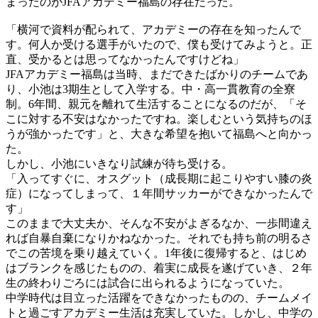
まったのがJFAアカデミー福島の存在だった。
「横河で資料が配られて、アカデミーの存在を知ったんで
す。何人か受ける選手がいたので、僕も受けてみようと。正
直、受かるとは思ってなかったんですけどね」
JFAアカデミー福島は当時、まだできたばかりのチームであ
り、小池は3期生として入学する。中・高一貫教育の全寮
制。6年間、親元を離れて生活することになるのだが、「そ
こに対する不安はなかったですね。楽しむという気持ちのほ
うが強かったです」と、大きな希望を抱いて福島へと向かっ
た。
しかし、小池にいきなり試練が待ち受ける。
「入ってすぐに、オスグット（成長期に起こりやすい膝の炎
症）になってしまって、１年間サッカーができなかったんで
す」
このままで大丈夫か、そんな不安がよぎるなか、一歩間違え
れば自暴自棄になりかねなかった。それでも持ち前の明るさ
でこの苦境を乗り越えていく。1年後に復帰すると、はじめ
はブランクを感じたものの、着実に成長を遂げていき、２年
生の終わりごろには試合に出られるようになっていた。
中学時代は目立った活躍をできなかったものの、チームメイ
トと過ごすアカデミー生活は充実していた。しかし、中学の