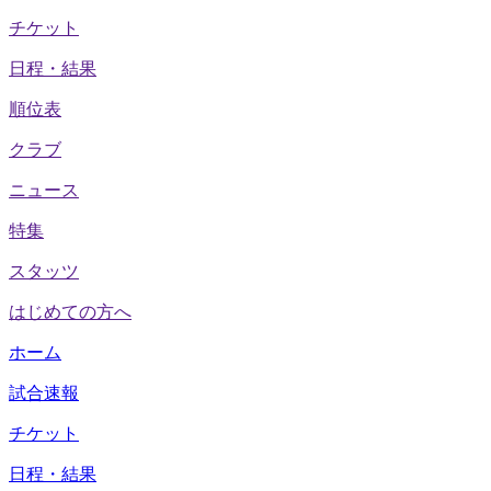
チケット
日程・結果
順位表
クラブ
ニュース
特集
スタッツ
はじめての方へ
ホーム
試合速報
チケット
日程・結果