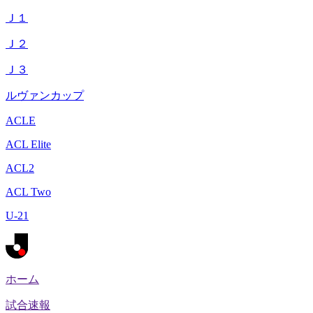
Ｊ１
Ｊ２
Ｊ３
ルヴァンカップ
ACLE
ACL Elite
ACL2
ACL Two
U-21
ホーム
試合速報