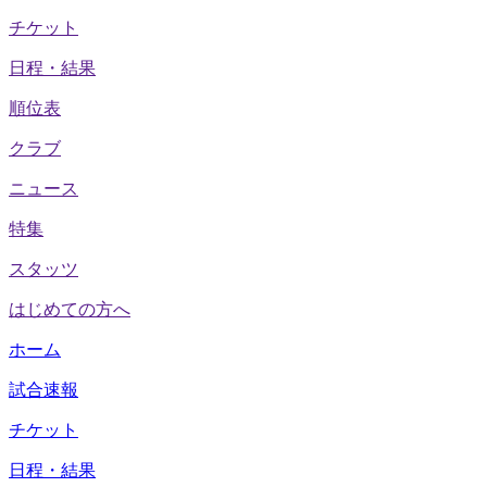
チケット
日程・結果
順位表
クラブ
ニュース
特集
スタッツ
はじめての方へ
ホーム
試合速報
チケット
日程・結果