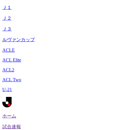
Ｊ１
Ｊ２
Ｊ３
ルヴァンカップ
ACLE
ACL Elite
ACL2
ACL Two
U-21
ホーム
試合速報