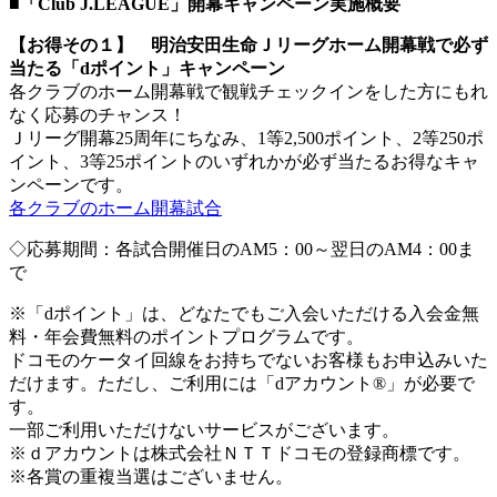
■「Club J.LEAGUE」開幕キャンペーン実施概要
【お得その１】 明治安田生命Ｊリーグホーム開幕戦で必ず
当たる「dポイント」キャンペーン
各クラブのホーム開幕戦で観戦チェックインをした方にもれ
なく応募のチャンス！
Ｊリーグ開幕25周年にちなみ、1等2,500ポイント、2等250ポ
イント、3等25ポイントのいずれかが必ず当たるお得なキャ
ンペーンです。
各クラブのホーム開幕試合
◇応募期間：各試合開催日のAM5：00～翌日のAM4：00ま
で
※「dポイント」は、どなたでもご入会いただける入会金無
料・年会費無料のポイントプログラムです。
ドコモのケータイ回線をお持ちでないお客様もお申込みいた
だけます。ただし、ご利用には「dアカウント®」が必要で
す。
一部ご利用いただけないサービスがございます。
※ｄアカウントは株式会社ＮＴＴドコモの登録商標です。
※各賞の重複当選はございません。