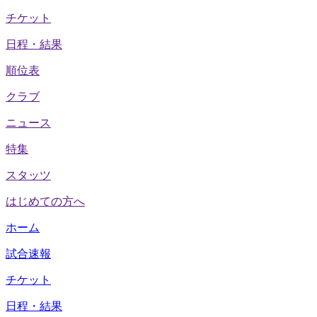
チケット
日程・結果
順位表
クラブ
ニュース
特集
スタッツ
はじめての方へ
ホーム
試合速報
チケット
日程・結果