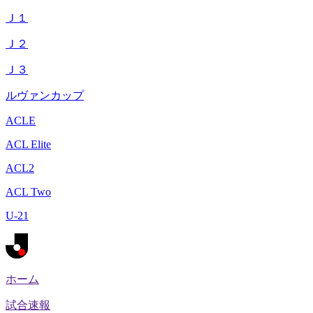
Ｊ１
Ｊ２
Ｊ３
ルヴァンカップ
ACLE
ACL Elite
ACL2
ACL Two
U-21
ホーム
試合速報