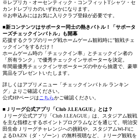
※レプリカ・オーセンティック・コンフィットTシャツ・セ
カンドレプリカのいずれかになります。
※お申込みにはお気に入りクラブ登録が必要です。
■新コンテンツはサポーター同士の熱きバトル！「サポータ
ーズチェックインバトル」も開幕
応援するクラブのリーグ戦ホームゲーム観戦時に”観戦チェ
ックイン”をするだけ！
ホームゲーム時の「チェックイン率」とチェックイン者の
「所有ランク」で優秀チェックインサポーターを決定。
年間最優秀チェックインサポーターズの中から抽選で、豪華
賞品をプレゼントいたします。
詳しくはアプリメニュー「チェックインバトル ランキン
グ」よりご確認ください。
公式HPページは
こちら
かご確認ください。
■Ｊリーグ公式アプリ「Club J.LEAGUE」とは？
Ｊリーグ公式アプリ「Club J.LEAGUE」は、スタジアム観戦
を主な指標とするポイントプログラムなどを通じて、明治安
田生命Ｊリーグチャレンジへの挑戦や、スタジアムWi-Fiに
よるDAZN（ダ・ゾーン）の無料視聴など、Ｊリーグ観戦を