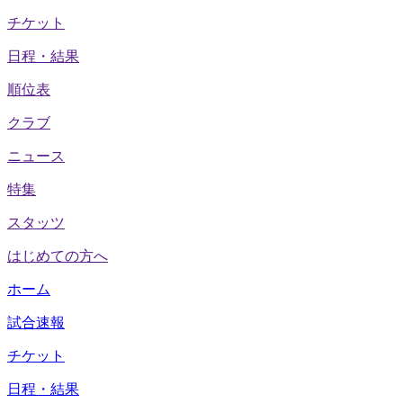
チケット
日程・結果
順位表
クラブ
ニュース
特集
スタッツ
はじめての方へ
ホーム
試合速報
チケット
日程・結果