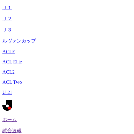
Ｊ１
Ｊ２
Ｊ３
ルヴァンカップ
ACLE
ACL Elite
ACL2
ACL Two
U-21
ホーム
試合速報