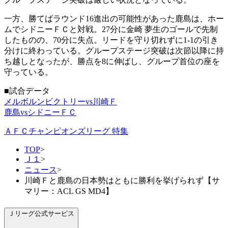
一方、勝てばラウンド16進出の可能性があった鹿島は、ホー
ムでシドニーＦＣと対戦。27分に金崎 夢生のゴールで先制
したものの、70分に失点。リードを守り切れずに1-1の引き
分けに終わっている。グループステージ突破は次節以降に持
ち越しとなったが、勝点を8に伸ばし、グループ首位の座を
守っている。
■試合データ
メルボルンビクトリーvs川崎Ｆ
鹿島vsシドニーＦＣ
ＡＦＣチャンピオンズリーグ 特集
TOP
>
Ｊ１
>
ニュース
>
川崎Ｆと鹿島の日本勢はともに勝利を挙げられず【サ
マリー：ACL GS MD4】
Ｊリーグ公式サービス