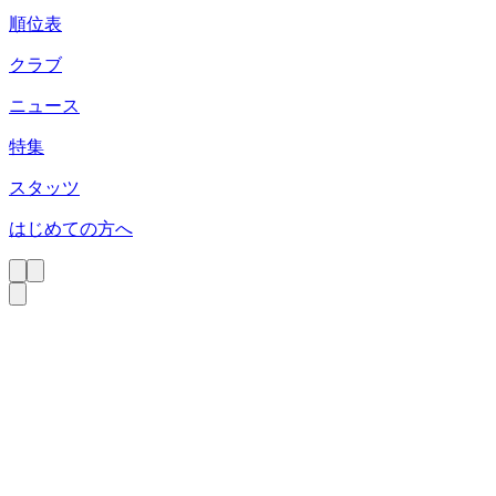
順位表
クラブ
ニュース
特集
スタッツ
はじめての方へ