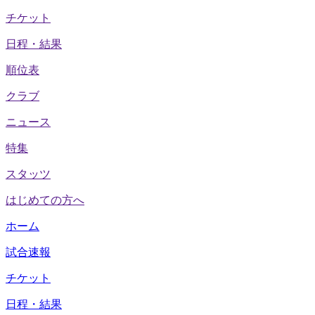
チケット
日程・結果
順位表
クラブ
ニュース
特集
スタッツ
はじめての方へ
ホーム
試合速報
チケット
日程・結果