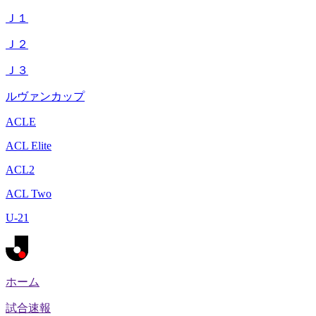
Ｊ１
Ｊ２
Ｊ３
ルヴァンカップ
ACLE
ACL Elite
ACL2
ACL Two
U-21
ホーム
試合速報