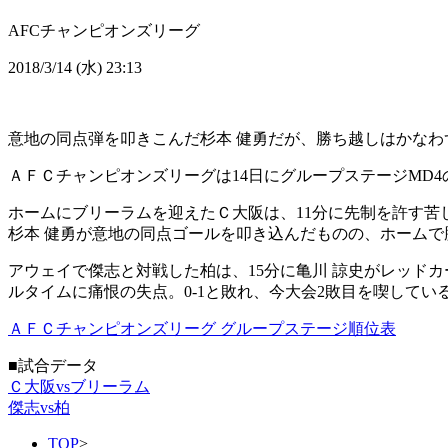
AFCチャンピオンズリーグ
2018/3/14 (水) 23:13
意地の同点弾を叩きこんだ杉本 健勇だが、勝ち越しはかなわ
ＡＦＣチャンピオンズリーグは14日にグループステージMD
ホームにブリーラムを迎えたＣ大阪は、11分に先制を許す苦し
杉本 健勇が意地の同点ゴールを叩き込んだものの、ホームで
アウェイで傑志と対戦した柏は、15分に亀川 諒史がレッド
ルタイムに痛恨の失点。0-1と敗れ、今大会2敗目を喫してい
ＡＦＣチャンピオンズリーグ グループステージ順位表
■試合データ
Ｃ大阪vsブリーラム
傑志vs柏
TOP
>