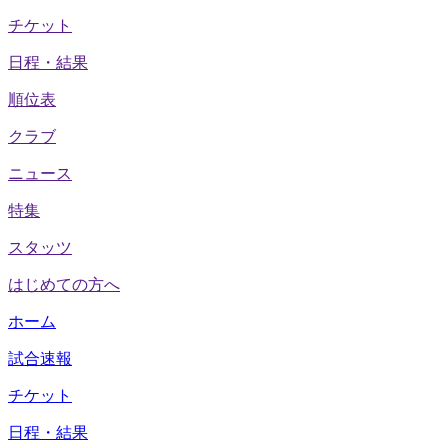
チケット
日程・結果
順位表
クラブ
ニュース
特集
スタッツ
はじめての方へ
ホーム
試合速報
チケット
日程・結果