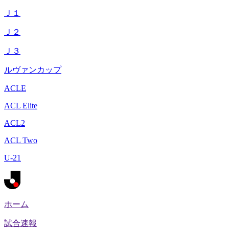
Ｊ１
Ｊ２
Ｊ３
ルヴァンカップ
ACLE
ACL Elite
ACL2
ACL Two
U-21
ホーム
試合速報