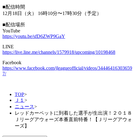
■配信時間
12月18日（火） 16時10分〜17時30分（予定）
■配信場所
YouTube
https://youtu.be/sfD6ZWP9GaY
LINE
https://live.line.me/channels/1579918/upcoming/10198468
Facebook
https://www.facebook.com/jleagueofficial/videos/34446416303659
7/
TOP
>
Ｊ１
>
ニュース
>
レッドカーペットに到着した選手が生出演！２０１８
Ｊリーグアウォーズ本番直前特番！【Ｊリーグアウォ
ーズ】