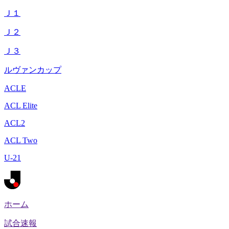
Ｊ１
Ｊ２
Ｊ３
ルヴァンカップ
ACLE
ACL Elite
ACL2
ACL Two
U-21
ホーム
試合速報