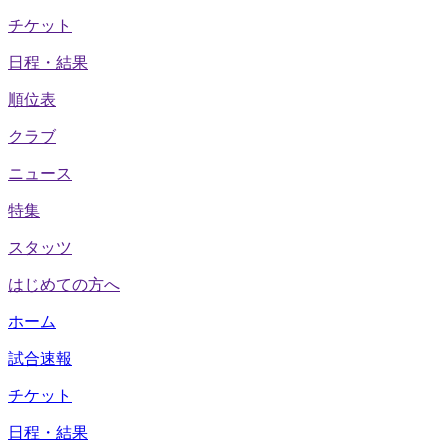
チケット
日程・結果
順位表
クラブ
ニュース
特集
スタッツ
はじめての方へ
ホーム
試合速報
チケット
日程・結果