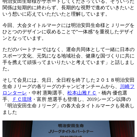
明治安田生命様がサポートしてくださっている、そういった
関係は短期的に終わらず、長期的な視野で進めていきたいと
いう想いに応えていただいたと理解しています。
今回、大会タイトルマークには明治安田生命様とＪリーグを
ひとつのデザインに収めることで”一体感”を重視したデザイ
ンとなっています。
ただのパートナーではなく、運命共同体として一緒に日本の
スポーツ文化、元気になる地域社会、健康な国づくりに共に
手を携えて頑張ってまいりたいと考えています」と話しまし
た。
そして会見には、先日、全日程を終了した２０１８明治安田
生命Ｊリーグの各リーグのチャンピオンチームから、
川崎フ
ロンターレ
・中村 憲剛選手、
松本山雅ＦＣ
・橋内 優也選
手、
ＦＣ琉球
・富所 悠選手も登壇し、2019シーズン以降の
「明治安田生命Ｊリーグ」の各大会タイトルマークも発表し
ました