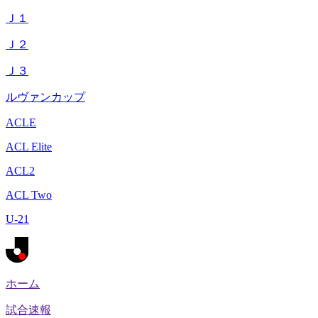
Ｊ１
Ｊ２
Ｊ３
ルヴァンカップ
ACLE
ACL Elite
ACL2
ACL Two
U-21
ホーム
試合速報