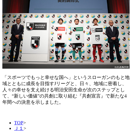
「スポーツでもっと幸せな国へ」というスローガンのもと地
域とともに成長を目指すJリーグと、日々、地域に密着し、
人々の幸せを支え続ける明治安田生命が次のステップとし
て、“新しい価値”の共創に取り組む『共創宣言』で新たな4
年間への決意を示しました。
TOP
>
Ｊ１
>