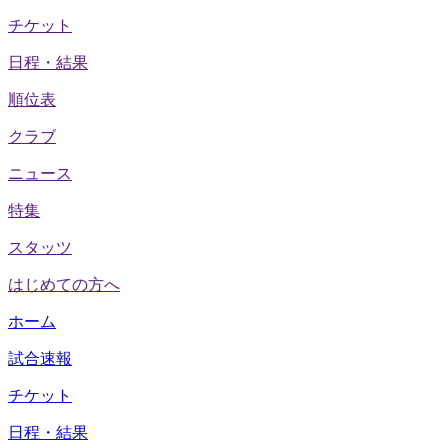
チケット
日程・結果
順位表
クラブ
ニュース
特集
スタッツ
はじめての方へ
ホーム
試合速報
チケット
日程・結果