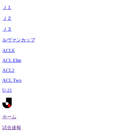
Ｊ１
Ｊ２
Ｊ３
ルヴァンカップ
ACLE
ACL Elite
ACL2
ACL Two
U-21
ホーム
試合速報