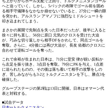
ち上がりからボール支配で上回り、トルクメニスタンゴール
へと迫っていく。しかし、5バックの布陣でゴール前を固め
る相手守備陣をなかなか崩せないでいると、27分に一瞬の隙
を突かれ、アルスラン アマノフに強烈なミドルシュートを
叩き込まれてしまう。
まさかの展開で先制点を失った日本だったが、後半に入ると
徐々に持ち直し、56分に原口 元気のクロスを受けた大迫
が、巧みな切り返しから相手DFをかわして、同点ゴールを
奪取。さらに、4分後には再び大迫が、長友 佑都のクロスに
合わせて逆転ゴールを奪った。
これで余裕が生まれた日本は、71分に堂安 律が鋭い反転か
ら左足を振り抜き、3点目を奪取。79分にPKを与え、1点差
に迫られたものの、その後は落ち着いて相手の攻撃をしの
ぎ、苦しみながらも3-2とトルクメニスタンを下し、勝点3を
確保した。
グループステージの第2戦は13日に開催。日本はオマーン代
表と対戦する。
■試合データ
日本vsトルクメニスタン