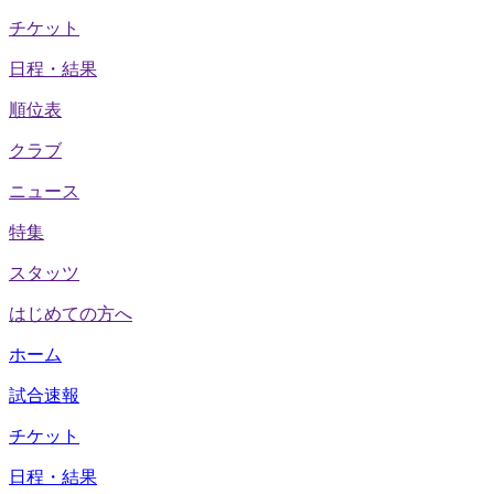
チケット
日程・結果
順位表
クラブ
ニュース
特集
スタッツ
はじめての方へ
ホーム
試合速報
チケット
日程・結果