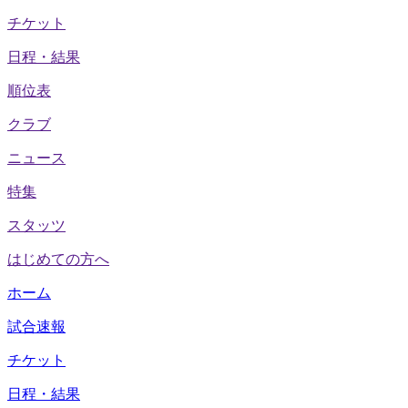
チケット
日程・結果
順位表
クラブ
ニュース
特集
スタッツ
はじめての方へ
ホーム
試合速報
チケット
日程・結果