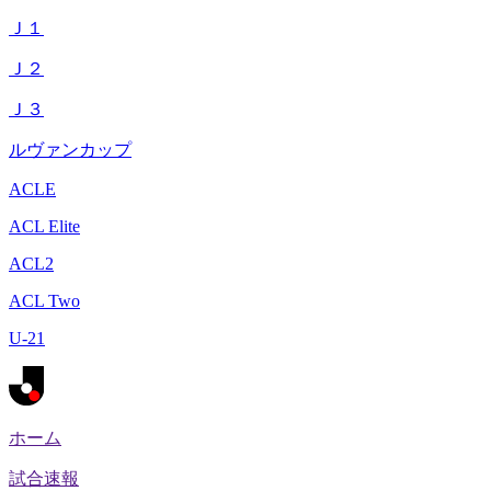
Ｊ１
Ｊ２
Ｊ３
ルヴァンカップ
ACLE
ACL Elite
ACL2
ACL Two
U-21
ホーム
試合速報