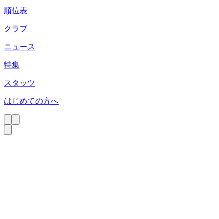
順位表
クラブ
ニュース
特集
スタッツ
はじめての方へ