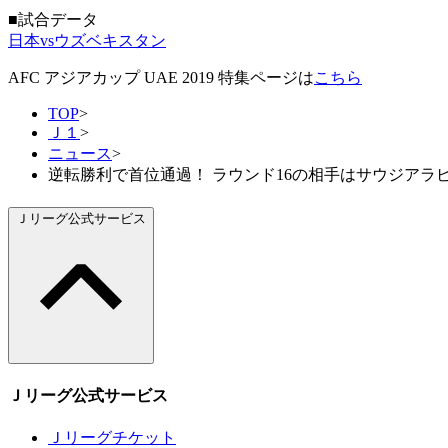
■試合データ
日本vsウズベキスタン
AFC アジアカップ UAE 2019 特集ページは
こちら
TOP
>
Ｊ１
>
ニュース
>
逆転勝利で首位通過！ ラウンド16の相手はサウジアラビアに
Ｊリーグ公式サービス
Ｊリーグ公式サービス
Ｊリーグチケット